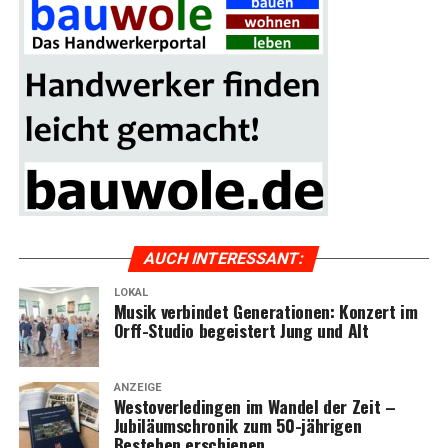
AUCH INTER­ES­SANT:
LOKAL
Musik ver­bin­det Gene­ra­tio­nen: Kon­zert im
Orff-Stu­dio begeis­tert Jung und Alt
ANZEIGE
Wes­t­ov­er­le­din­gen im Wan­del der Zeit –
Jubi­lä­umschro­nik zum 50-jäh­ri­gen
Bestehen erschienen