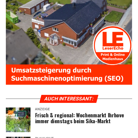
AUCH INTER­ES­SANT:
ANZEIGE
Frisch & regio­nal: Wochen­markt Ihr­ho­ve
immer diens­tags beim Sika-Markt