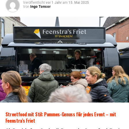
Veröffentlicht
vor 1 Jahr
am
15. Mai 2025
Von
Ingo Tonsor
Rain­bow Events – Ihr Event Pla­ner in Ost­fries­land für
unver­gess­li­che Geschäftsveranstaltungen
Unser Zeltverleih-Angebot:
Zel­te in ver­schie­de­nen Grö­ßen und
Ausführungen
Soli­der
Zelt­bo­den aus Kunst­stoff
– ab 1 m²
verlegbar
Street­food mit Stil: Pom­mes-Genuss für jedes Event – mit
Feenstra’s Friet
Robus­te
18 mm star­ke Klick-Ele­men­te
für