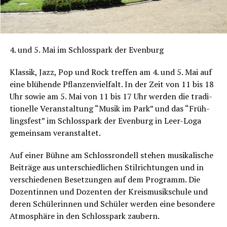
4. und 5. Mai im Schloss­park der Evenburg
Klas­sik, Jazz, Pop und Rock tref­fen am 4. und 5. Mai auf
eine blü­hen­de Pflan­zen­viel­falt. In der Zeit von 11 bis 18
Uhr sowie am 5. Mai von 11 bis 17 Uhr wer­den die tra­di­
tio­nel­le Ver­an­stal­tung “Musik im Park” und das “Früh­
lings­fest” im Schloss­park der Even­burg in Leer-Loga
gemein­sam veranstaltet.
Auf einer Büh­ne am Schloss­ron­dell ste­hen musi­ka­li­sche
Bei­trä­ge aus unter­schied­li­chen Stil­rich­tun­gen und in
ver­schie­de­nen Beset­zun­gen auf dem Pro­gramm. Die
Dozen­tin­nen und Dozen­ten der Kreis­mu­sik­schu­le und
deren Schü­le­rin­nen und Schü­ler wer­den eine beson­de­re
Atmo­sphä­re in den Schloss­park zaubern.