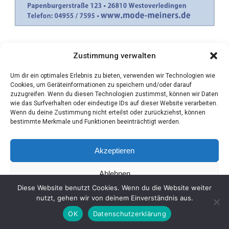
Zustimmung verwalten
Um dir ein optimales Erlebnis zu bieten, verwenden wir Technologien wie
Cookies, um Geräteinformationen zu speichern und/oder darauf
zuzugreifen. Wenn du diesen Technologien zustimmst, können wir Daten
wie das Surfverhalten oder eindeutige IDs auf dieser Website verarbeiten.
Wenn du deine Zustimmung nicht erteilst oder zurückziehst, können
bestimmte Merkmale und Funktionen beeinträchtigt werden.
Akzeptieren
Ablehnen
Diese Website benutzt Cookies. Wenn du die Website weiter
Einstellungen ansehen
nutzt, gehen wir von deinem Einverständnis aus.
OK
Datenschutzerklärung
Coo­kie-Richt­li­nie
Daten­schutz
Impres­sum
SHARE
TWEET