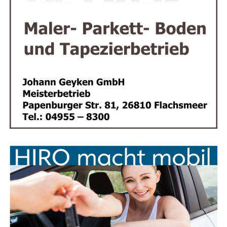
Sie in unse­rem Shop vor­bei oder kon­tak­tie­ren Sie uns
Abstim­mung im Kon­zept
– ob allei­ni­ger Anbie­
direkt.
ter oder als Teil eines Streetfood-Markts.
Rain­bow Events – Viel­sei­tig enga­giert. Für jedes
Fest. Für jede Idee.
Fazit: Gol­de­ne Pom­mes für glän­zen­
de Events
Ob klei­ne Fei­er oder gro­ßes Fir­men­ju­bi­lä­um –
Feenstra’s Friet bringt Street­food-Genuss auf den
Punkt
. Mit hoch­wer­ti­gen Zuta­ten, einem sym­pa­thi­schen
Auf­tritt und ech­ten nie­der­län­di­schen Spe­zia­li­tä­ten ist
die­ser Pom­mes-Stand ein High­light für jede
Veranstaltung.
Jetzt Ter­min sichern und dein Event zum kuli­na­ri­
schen Erfolg machen!