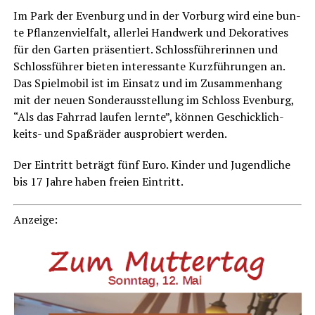
Im Park der Even­burg und in der Vor­burg wird eine bun­
te Pflan­zen­viel­falt, aller­lei Hand­werk und Deko­ra­ti­ves
für den Gar­ten prä­sen­tiert. Schloss­füh­re­rin­nen und
Schloss­füh­rer bie­ten inter­es­san­te Kurz­füh­run­gen an.
Das Spiel­mo­bil ist im Ein­satz und im Zusam­men­hang
mit der neu­en Son­der­aus­stel­lung im Schloss Even­burg,
“Als das Fahr­rad lau­fen lern­te”, kön­nen Geschick­lich­
keits- und Spaß­rä­der aus­pro­biert werden.
Der Ein­tritt beträgt fünf Euro. Kin­der und Jugend­li­che
bis 17 Jah­re haben frei­en Eintritt.
Anzei­ge: