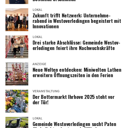
LOKAL
Zukunft trifft Netz­werk: Unter­neh­me­
rabend in Wes­t­ov­er­le­din­gen begeis­tert mit
Innovationen
LOKAL
Drei star­ke Abschlüs­se: Gemein­de Wes­t­ov­
er­le­din­gen fei­ert ihre Nachwuchskräfte
ANZEIGE
Neue Wel­ten ent­de­cken: Mini­wel­ten Lathen
erwei­tern Öff­nungs­zei­ten in den Ferien
VERANSTALTUNG
Der Bot­ter­markt Ihr­ho­ve 2025 steht vor
der Tür!
LOKAL
Gemein­de Wes­t­ov­er­le­din­gen sucht Paten