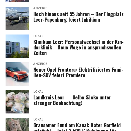
ANZEIGE
Hoch hin­aus seit 55 Jah­ren – Der Flug­platz
Leer-Papen­burg fei­ert Jubiläum
LOKAL
Kli­ni­kum Leer: Per­so­nal­wech­sel in der Kin­
der­kli­nik – Neue Wege in anspruchs­vol­len
Zeiten
ANZEIGE
Neu­er Opel Fron­te­ra: Elek­tri­fi­zier­tes Fami­
li­en-SUV fei­ert Premiere
LOKAL
Land­kreis Leer — Gel­be Säcke unter
stren­ger Beobachtung!
LOKAL
Grau­sa­mer Fund am Kanal: Kater Gar­field
ertränkt – Jetzt 2.500 € Beloh­nung für