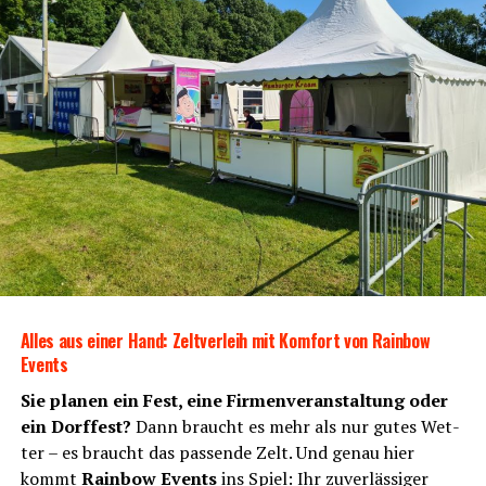
Alles aus einer Hand: Zelt­ver­leih mit Kom­fort von Rain­bow
Events
Sie pla­nen ein Fest, eine Fir­men­ver­an­stal­tung oder
ein Dorf­fest?
Dann braucht es mehr als nur gutes Wet­
ter – es braucht das pas­sen­de Zelt. Und genau hier
kommt
Rain­bow Events
ins Spiel: Ihr zuver­läs­si­ger