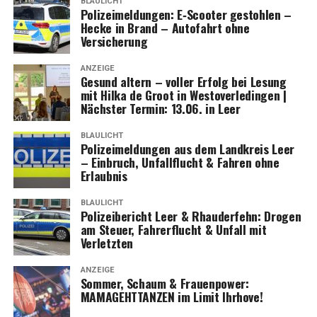
BLAULICHT
Poli­zei­mel­dun­gen: E‑Scooter gestoh­len –
Hecke in Brand – Auto­fahrt ohne
Versicherung
ANZEIGE
Gesund altern – vol­ler Erfolg bei Lesung
mit Hil­ka de Groot in Wes­t­ov­er­le­din­gen |
Nächs­ter Ter­min: 13.06. in Leer
BLAULICHT
Poli­zei­mel­dun­gen aus dem Land­kreis Leer
– Ein­bruch, Unfall­flucht & Fah­ren ohne
Erlaubnis
BLAULICHT
Poli­zei­be­richt Leer & Rhau­der­fehn: Dro­gen
am Steu­er, Fah­rer­flucht & Unfall mit
Verletzten
ANZEIGE
Som­mer, Schaum & Frau­en­power:
MAMAGEHTTANZEN im Limit Ihrhove!