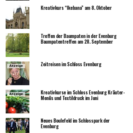
Krea­tiv­kurs “Ike­ba­na” am 8. Oktober
Tref­fen der Baum­pa­ten in der Even­burg
Baum­pa­ten­tref­fen am 28. September
Zeit­rei­sen im Schloss Evenburg
Anzeige
Krea­tiv­kur­se im Schloss Even­burg Kräu­ter-
Anzeige
Menüs und Tex­til­druck im Juni
Neu­es Bou­le­feld im Schloss­park der
Evenburg