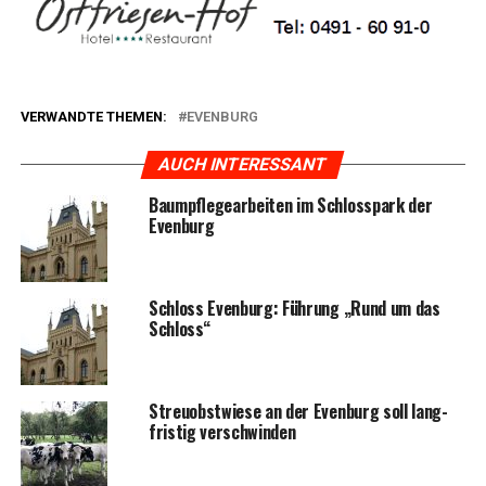
VERWANDTE THEMEN:
EVENBURG
AUCH INTERESSANT
Baum­pfle­ge­ar­bei­ten im Schloss­park der
Evenburg
Schloss Even­burg: Füh­rung „Rund um das
Schloss“
Streu­obst­wie­se an der Even­burg soll lang­
fris­tig verschwinden