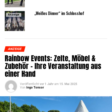
„Wei­ßes Din­ner“ im Schlosshof
Anzeige
ANZEIGE
Rain­bow Events: Zel­te, Möbel &
Zube­hör – Ihre Ver­an­stal­tung aus
einer Hand
Veröffentlicht
vor 1 Jahr
am
15. Mai 2025
Von
Ingo Tonsor