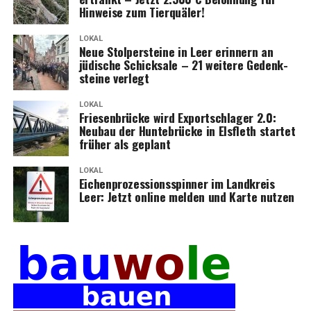
Hin­wei­se zum Tierquäler!
LOKAL
Neue Stol­per­stei­ne in Leer erin­nern an
jüdi­sche Schick­sa­le – 21 wei­te­re Gedenk­
stei­ne verlegt
LOKAL
Frie­sen­brü­cke wird Export­schla­ger 2.0:
Neu­bau der Hun­te­brü­cke in Els­fleth star­tet
frü­her als geplant
LOKAL
Eichen­pro­zes­si­ons­spin­ner im Land­kreis
Leer: Jetzt online mel­den und Kar­te nutzen