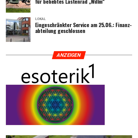
für belieb­tes Las­ten­rad „Willm“
LOKAL
Ein­ge­schränk­ter Ser­vice am 25.06.: Finanz­
ab­tei­lung geschlossen
ANZEI­GEN