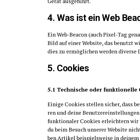
Gerät ausgeführt.
4. Was ist ein Web Bea
Ein Web-Bea­con (auch Pixel-Tag genann
Bild auf einer Web­site, das benutzt w
dies zu ermög­li­chen wer­den diver­se
5. Coo­kies
5.1 Tech­ni­sche oder funk­tio­nel­l
Eini­ge Coo­kies stel­len sicher, dass b
ren und dei­ne Benut­zer­ein­stel­lun­gen
funk­tio­na­ler Coo­kies erleich­tern wi
du beim Besuch unse­rer Web­site nicht w
ben Arti­kel bei­spiels­wei­se in dei­ne