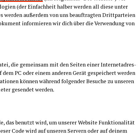
o­gien (der Ein­fach­heit hal­ber wer­den all die­se unter
s wer­den außer­dem von uns beauf­trag­ten Dritt­par­tei­en
oku­ment infor­mie­ren wir dich über die Ver­wen­dung von
Datei, die gemein­sam mit den Sei­ten einer Inter­net­adres­
uf dem PC oder einem ande­ren Gerät gespei­chert wer­den
a­tio­nen kön­nen wäh­rend fol­gen­der Besu­che zu unse­ren
bie­ter gesen­det werden.
, das benutzt wird, um unse­rer Web­site Funk­tio­na­li­tät
 Die­ser Code wird auf unse­ren Ser­vern oder auf dei­nem