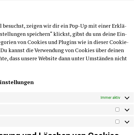
sent
to
ser­
vice
l besuchst, zei­gen wir dir ein Pop-Up mit einer Erklä­
sonstiges
tel­lun­gen spei­chern“ klickst, gibst du uns dei­ne Ein­
­go­rien von Coo­kies und Plug­ins wie in die­ser Coo­kie-
. Du kannst die Ver­wen­dung von Coo­kies über dei­nen
ach­te, dass unse­re Web­site dann unter Umstän­den nicht
seinstellungen
Immer aktiv
Statisti
Marketi