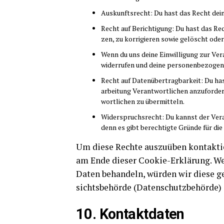
Aus­kunfts­recht: Du hast das Recht dei­
Recht auf Berich­ti­gung: Du hast das Re
zen, zu kor­ri­gie­ren sowie gelöscht od
Wenn du uns dei­ne Ein­wil­li­gung zur Ver­
wider­ru­fen und dei­ne per­so­nen­be­zo­g
Recht auf Daten­über­trag­bar­keit: Du ha
ar­bei­tung Ver­ant­wort­li­chen anzu­for­de
wort­li­chen zu übermitteln.
Wider­spruchs­recht: Du kannst der Ver­ar
denn es gibt berech­tig­te Grün­de für di
Um die­se Rech­te aus­zu­üben kon­tak­tie
am Ende die­ser Coo­kie-Erklä­rung. We
Daten behan­deln, wür­den wir die­se g
sichts­be­hör­de (Daten­schutz­be­hör­de)
10. Kon­takt­da­ten