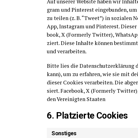
Auf unse­rer Web­site haben wir Inhal­t
gram und Pin­te­rest ein­ge­bun­den, um 
zu tei­len (z. B. “Tweet”) in sozia­len 
App, Insta­gram und Pin­te­rest. Die­se
book, X (Form­er­ly Twit­ter), Whats­A
ziert. Die­se Inhal­te kön­nen bestimm­te
und verarbeiten.
Bit­te lies die Daten­schutz­er­klä­rung
kann), um zu erfah­ren, wie sie mit dei­
die­ser Coo­kies ver­ar­bei­ten. Die abg
siert. Face­book, X (Form­er­ly Twit­ter)
den Ver­ei­nig­ten Staaten
6. Plat­zier­te Cookies
Sons­ti­ges