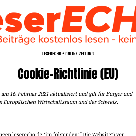
LESE­R­ECHO + ONLINE-ZEITUNG
Coo­kie-Richt­li­nie (EU)
t am 16. Febru­ar 2021 aktua­li­siert und gilt für Bür­ger und
im Euro­päi­schen Wirt­schafts­raum und der Schweiz.
ngen.leserecho.de
(im fol­gen­den: “Die Web­site”) ver­