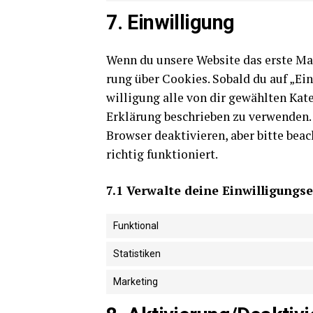
7. Ein­wil­li­gung
Wenn du unse­re Web­site das ers­te Ma
rung über Coo­kies. Sobald du auf „Ein­s
wil­li­gung alle von dir gewähl­ten Kate
Erklä­rung beschrie­ben zu ver­wen­den
Brow­ser deak­ti­vie­ren, aber bit­te be
rich­tig funktioniert.
7.1 Ver­wal­te dei­ne Einwilligung
Funktional
Statistiken
Marketing