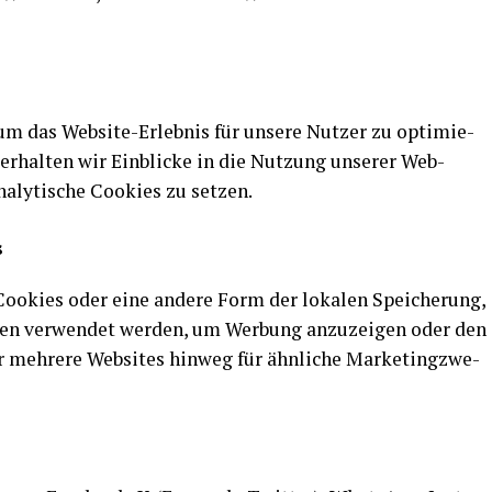
 um das Web­site-Erleb­nis für unse­re Nut­zer zu opti­mie­
s erhal­ten wir Ein­bli­cke in die Nut­zung unse­rer Web­
na­ly­ti­sche Coo­kies zu setzen.
s
Coo­kies oder eine ande­re Form der loka­len Spei­che­rung,
i­len ver­wen­det wer­den, um Wer­bung anzu­zei­gen oder den
 meh­re­re Web­sites hin­weg für ähn­li­che Mar­ke­ting­zwe­