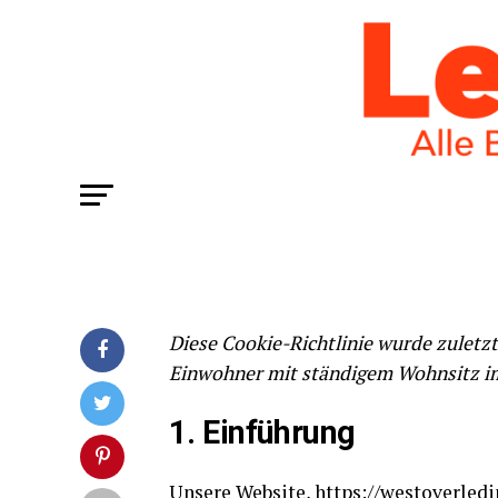
Die­se Coo­kie-Richt­li­nie wur­de zuletz
Ein­woh­ner mit stän­di­gem Wohn­sitz 
1. Ein­füh­rung
Unse­re Web­site,
https://westoverledi