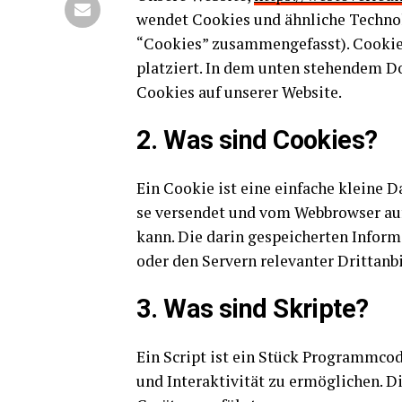
wen­det Coo­kies und ähn­li­che Tech­no­l
“Coo­kies” zusam­men­ge­fasst). Coo­kie
plat­ziert. In dem unten ste­hen­dem D
Coo­kies auf unse­rer Website.
2. Was sind Cookies?
Ein Coo­kie ist eine ein­fa­che klei­ne 
se ver­sen­det und vom Web­brow­ser a
kann. Die dar­in gespei­cher­ten Infor­m
oder den Ser­vern rele­van­ter Dritt­an­
3. Was sind Skripte?
Ein Script ist ein Stück Pro­gramm­code
und Inter­ak­ti­vi­tät zu ermög­li­chen.