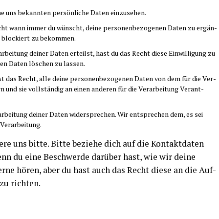
ne uns bekann­ten per­sön­li­che Daten einzusehen.
cht wann immer du wünscht, dei­ne per­so­nen­be­zo­ge­nen Daten zu ergän­
er blo­ckiert zu bekommen.
ar­bei­tung dei­ner Daten erteilst, hast du das Recht die­se Ein­wil­li­gung zu
e­nen Daten löschen zu lassen.
st das Recht, alle dei­ne per­so­nen­be­zo­ge­nen Daten von dem für die Ver­
rn und sie voll­stän­dig an einen ande­ren für die Ver­ar­bei­tung Ver­ant­
­bei­tung dei­ner Daten wider­spre­chen. Wir ent­spre­chen dem, es sei
e Verarbeitung.
­re uns bit­te. Bit­te bezie­he dich auf die Kon­takt­da­ten
nn du eine Beschwer­de dar­über hast, wie wir dei­ne
er­ne hören, aber du hast auch das Recht die­se an die Auf­
 zu richten.