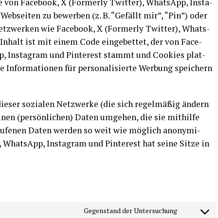
e von Face­book, X (Form­er­ly Twit­ter), Whats­App, Insta­
Web­sei­ten zu bewer­ben (z. B. “Gefällt mir”, “Pin”) oder
Netz­wer­ken wie Face­book, X (Form­er­ly Twit­ter), Whats­
r Inhalt ist mit einem Code ein­ge­bet­tet, der von Face­
pp, Insta­gram und Pin­te­rest stammt und Coo­kies plat­
 Infor­ma­tio­nen für per­so­na­li­sier­te Wer­bung spei­chern
 die­ser sozia­len Netz­wer­ke (die sich regel­mä­ßig ändern
nen (per­sön­li­chen) Daten umge­hen, die sie mit­hil­fe
e­ru­fe­nen Daten wer­den so weit wie mög­lich anony­mi­
, Whats­App, Insta­gram und Pin­te­rest hat sei­ne Sit­ze in
Gegen­stand der Untersuchung
Con­