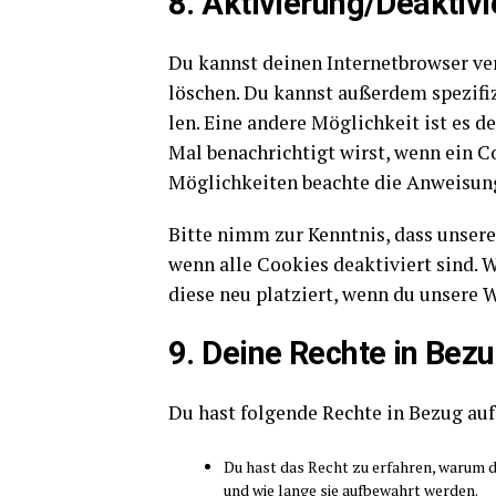
8. Aktivierung/Deaktiv
Du kannst dei­nen Inter­net­brow­ser v
löschen. Du kannst außer­dem spe­zi­fi­zi
len. Eine ande­re Mög­lich­keit ist es de
Mal benach­rich­tigt wirst, wenn ein Coo­
Mög­lich­kei­ten beach­te die Anwei­sun­g
Bit­te nimm zur Kennt­nis, dass unse­re W
wenn alle Coo­kies deak­ti­viert sind. 
die­se neu plat­ziert, wenn du unse­re 
9. Dei­ne Rech­te in Bezu
Du hast fol­gen­de Rech­te in Bezug auf 
Du hast das Recht zu erfah­ren, war­um de
und wie lan­ge sie auf­be­wahrt werden.