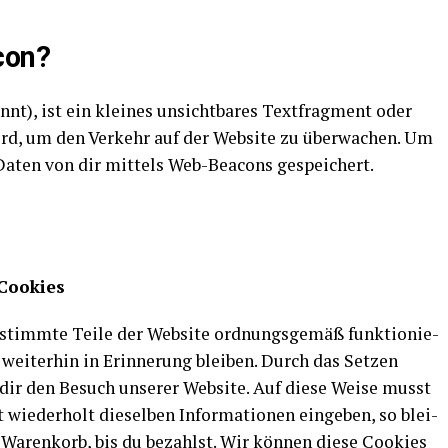
con?
t), ist ein klei­nes unsicht­ba­res Text­frag­ment oder
ird, um den Ver­kehr auf der Web­site zu über­wa­chen. Um
 Daten von dir mit­tels Web-Bea­cons gespeichert.
e Cookies
estimm­te Tei­le der Web­site ord­nungs­ge­mäß funk­tio­nie­
 wei­ter­hin in Erin­ne­rung blei­ben. Durch das Set­zen
r dir den Besuch unse­rer Web­site. Auf die­se Wei­se musst
ie­der­holt die­sel­ben Infor­ma­tio­nen ein­ge­ben, so blei­
m Waren­korb, bis du bezahlst. Wir kön­nen die­se Coo­kies