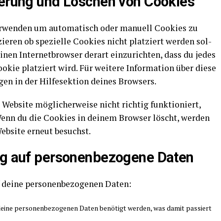
ierung und Löschen von Cookies
er­wen­den um auto­ma­tisch oder manu­ell Coo­kies zu
e­ren ob spe­zi­el­le Coo­kies nicht plat­ziert wer­den sol­
i­nen Inter­net­brow­ser der­art ein­zu­rich­ten, dass du jedes
kie plat­ziert wird. Für wei­te­re Infor­ma­ti­on über die­se
en in der Hilf­e­sek­ti­on dei­nes Browsers.
eb­site mög­li­cher­wei­se nicht rich­tig funk­tio­niert,
Wenn du die Coo­kies in dei­nem Brow­ser löscht, wer­den
Web­site erneut besuchst.
g auf per­so­nen­be­zo­ge­ne Daten
dei­ne per­so­nen­be­zo­ge­nen Daten:
i­ne per­so­nen­be­zo­ge­nen Daten benö­tigt wer­den, was damit pas­siert