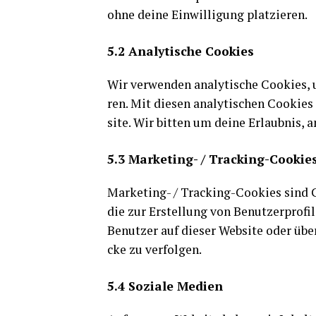
ohne dei­ne Ein­wil­li­gung platzieren.
5.2 Ana­ly­ti­sche Cookies
Wir ver­wen­den ana­ly­ti­sche Coo­kies,
ren. Mit die­sen ana­ly­ti­schen Coo­kie
site. Wir bit­ten um dei­ne Erlaub­nis, a
5.3 Mar­ke­ting- / Tracking-Cookie
Mar­ke­ting- / Track­ing-Coo­kies sind 
die zur Erstel­lung von Benut­zer­pro­f
Benut­zer auf die­ser Web­site oder über
cke zu verfolgen.
5.4 Sozia­le Medien