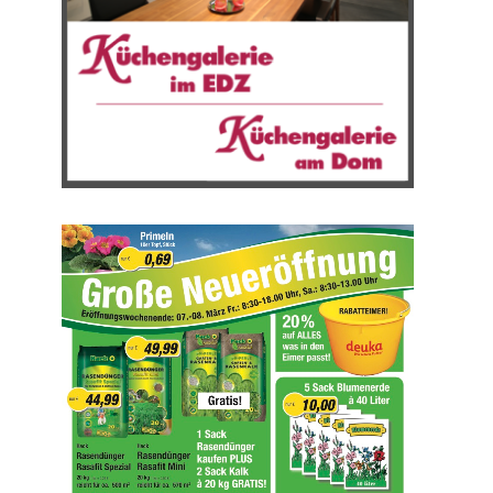
ken
ng