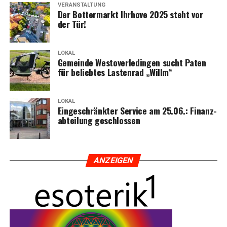
VERANSTALTUNG
Der Bot­ter­markt Ihr­ho­ve 2025 steht vor
der Tür!
LOKAL
Gemein­de Wes­t­ov­er­le­din­gen sucht Paten
für belieb­tes Las­ten­rad „Willm“
LOKAL
Ein­ge­schränk­ter Ser­vice am 25.06.: Finanz­
ab­tei­lung geschlossen
ANZEI­GEN