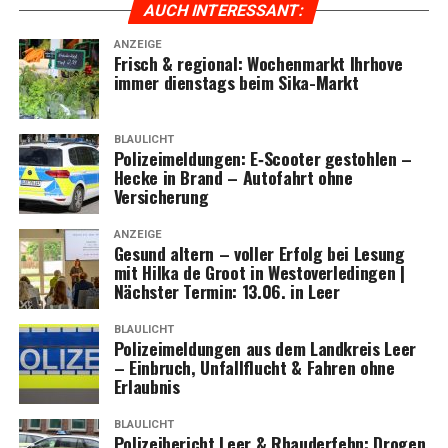
AUCH INTER­ES­SANT:
ANZEIGE
Frisch & regio­nal: Wochen­markt Ihr­ho­ve
immer diens­tags beim Sika-Markt
BLAULICHT
Poli­zei­mel­dun­gen: E‑Scooter gestoh­len –
Hecke in Brand – Auto­fahrt ohne
Versicherung
ANZEIGE
Gesund altern – vol­ler Erfolg bei Lesung
mit Hil­ka de Groot in Wes­t­ov­er­le­din­gen |
Nächs­ter Ter­min: 13.06. in Leer
BLAULICHT
Poli­zei­mel­dun­gen aus dem Land­kreis Leer
– Ein­bruch, Unfall­flucht & Fah­ren ohne
Erlaubnis
BLAULICHT
Poli­zei­be­richt Leer & Rhau­der­fehn: Dro­gen