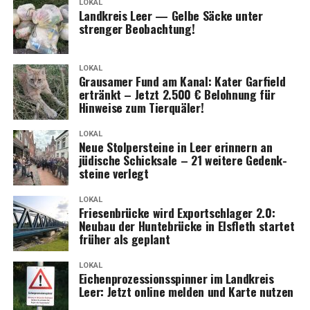
LOKAL
Land­kreis Leer — Gel­be Säcke unter
stren­ger Beobachtung!
LOKAL
Grau­sa­mer Fund am Kanal: Kater Gar­field
ertränkt – Jetzt 2.500 € Beloh­nung für
Hin­wei­se zum Tierquäler!
LOKAL
Neue Stol­per­stei­ne in Leer erin­nern an
jüdi­sche Schick­sa­le – 21 wei­te­re Gedenk­
stei­ne verlegt
LOKAL
Frie­sen­brü­cke wird Export­schla­ger 2.0:
Neu­bau der Hun­te­brü­cke in Els­fleth star­tet
frü­her als geplant
LOKAL
Eichen­pro­zes­si­ons­spin­ner im Land­kreis
Leer: Jetzt online mel­den und Kar­te nutzen