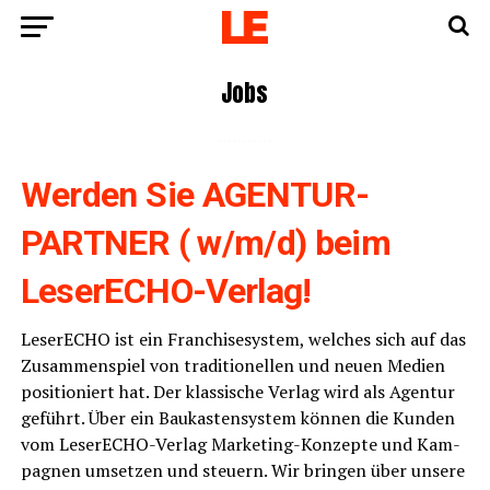
Jobs
.….……
Wer­den Sie AGENTUR-
PARTNER ( w/m/d) beim
LeserECHO-Verlag!
Lese­r­ECHO ist ein Fran­chise­sys­tem, wel­ches sich auf das
Zusam­men­spiel von tra­di­tio­nel­len und neu­en Medi­en
posi­tio­niert hat. Der klas­si­sche Ver­lag wird als Agen­tur
geführt. Über ein Bau­kas­ten­sys­tem kön­nen die Kun­den
vom Lese­r­ECHO-Ver­lag Mar­ke­ting-Kon­zep­te und Kam­
pa­gnen umset­zen und steu­ern. Wir brin­gen über unse­re