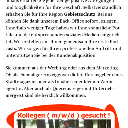
hin­aus erhal­ten Sie jede Men­ge posi­ti­ve Anre­gun­gen
und Mög­lich­kei­ten für Ihre Geschäft. Selbst­ver­ständ­lich
erhal­ten Sie für Ihre Regi­on
Gebiets­schutz
. Bei uns
kön­nen Sie dank unse­rem Back-Office sofort los­le­gen.
Inner­halb weni­ger Tage haben wir Ihnen sämt­li­che Por­
ta­le und die ent­spre­chen­den sozia­len Medi­en ein­ge­rich­
tet. Wir erstel­len mit Ihnen gemein­sam Ihre ers­te Pod­
casts. Wir sor­gen für Ihren pro­fes­sio­nel­len Auf­tritt und
unter­stüt­zen Sie bei der Kundenakquisition.
Sie kom­men aus der Wer­bung oder aus dem Mar­ke­ting.
Ob als ehe­ma­li­ger Anzei­gen­ver­käu­fer, Her­aus­ge­ber eines
Stadt­ma­ga­zins oder als Inha­ber einer klei­nen Wer­be­
agen­tur. Aber auch als Quer­ein­stei­ger mit Unter­neh­
mer­geist sind Sie herz­lich willkommen.