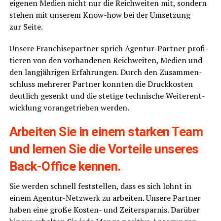
eige­nen Medi­en nicht nur die Reich­wei­ten mit, son­dern
ste­hen mit unse­rem Know-how bei der Umset­zung
zur Seite.
Unse­re Fran­chise­part­ner sprich Agen­tur-Part­ner pro­fi­
tie­ren von den vor­han­de­nen Reich­wei­ten, Medi­en und
den lang­jäh­ri­gen Erfah­run­gen. Durch den Zusam­men­
schluss meh­re­rer Part­ner konn­ten die Druck­kos­ten
deut­lich gesenkt und die ste­ti­ge tech­ni­sche Wei­ter­ent­
wick­lung vor­an­ge­trie­ben werden.
Arbei­ten Sie in einem star­ken Team
und ler­nen Sie die Vor­tei­le unse­res
Back-Office kennen.
Sie wer­den schnell fest­stel­len, dass es sich lohnt in
einem Agen­tur-Netz­werk zu arbei­ten. Unse­re Part­ner
haben eine gro­ße Kos­ten- und Zeit­er­spar­nis. Dar­über