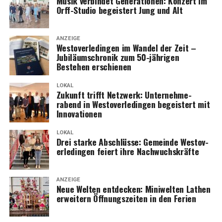
Musik ver­bin­det Gene­ra­tio­nen: Kon­zert im
Orff-Stu­dio begeis­tert Jung und Alt
ANZEIGE
Wes­t­ov­er­le­din­gen im Wan­del der Zeit –
Jubi­lä­umschro­nik zum 50-jäh­ri­gen
Bestehen erschienen
LOKAL
Zukunft trifft Netz­werk: Unter­neh­me­
rabend in Wes­t­ov­er­le­din­gen begeis­tert mit
Innovationen
LOKAL
Drei star­ke Abschlüs­se: Gemein­de Wes­t­ov­
er­le­din­gen fei­ert ihre Nachwuchskräfte
ANZEIGE
Neue Wel­ten ent­de­cken: Mini­wel­ten Lathen
erwei­tern Öff­nungs­zei­ten in den Ferien