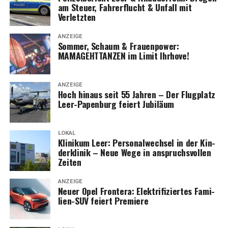
am Steu­er, Fah­rer­flucht & Unfall mit
Verletzten
ANZEIGE
Som­mer, Schaum & Frau­en­power:
MAMAGEHTTANZEN im Limit Ihrhove!
ANZEIGE
Hoch hin­aus seit 55 Jah­ren – Der Flug­platz
Leer-Papen­burg fei­ert Jubiläum
LOKAL
Kli­ni­kum Leer: Per­so­nal­wech­sel in der Kin­
der­kli­nik – Neue Wege in anspruchs­vol­len
Zeiten
ANZEIGE
Neu­er Opel Fron­te­ra: Elek­tri­fi­zier­tes Fami­
li­en-SUV fei­ert Premiere