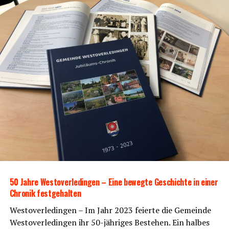
50 Jah­re Wes­t­ov­er­le­din­gen – Eine beweg­te Geschich­te in einer
Chro­nik festgehalten
Wes­t­ov­er­le­din­gen – Im Jahr 2023 fei­er­te die Gemein­de
Wes­t­ov­er­le­din­gen ihr 50-jäh­ri­ges Bestehen. Ein hal­bes