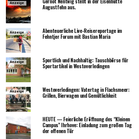
Ger­not Nent­wig stellt in der Eisen­hüt­te
Anzeige
August­fehn aus.
Aben­teu­er­li­che Live-Rei­se­re­por­ta­ge im
Anzeige
Fehnt­jer Forum mit Bas­ti­an Maria
Sport­lich und Nach­hal­tig: Tausch­bör­se für
Anzeige
Sport­ar­ti­kel in Westoverledingen
Wes­t­ov­er­le­din­gen: Vater­tag in Flachs­meer:
Anzeige
Gril­len, Bier­wa­gen und Gemütlichkeit
HEUTE — Fei­er­li­che Eröff­nung des “Klei­nen
Cam­pus” Ihr­ho­ve: Ein­la­dung zum gro­ßen Tag
der offe­nen Tür