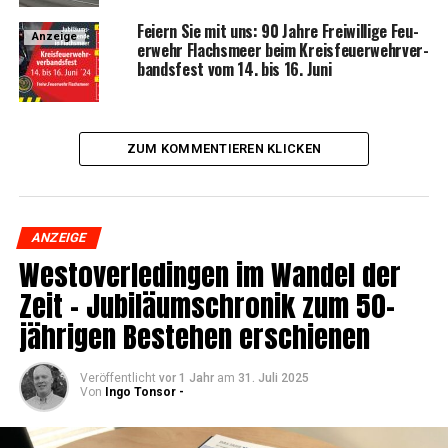
Fei­ern Sie mit uns: 90 Jah­re Frei­wil­li­ge Feu­
Anzeige
er­wehr Flachs­meer beim Kreis­feu­er­wehr­ver­
bands­fest vom 14. bis 16. Juni
ZUM KOMMENTIEREN KLICKEN
ANZEIGE
Wes­t­ov­er­le­din­gen im Wan­del der
Zeit – Jubi­lä­umschro­nik zum 50-
jäh­ri­gen Bestehen erschienen
Veröffentlicht
vor 1 Jahr
am
31. Juli 2025
Von
Ingo Tonsor -