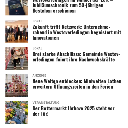
Jubi­lä­umschro­nik zum 50-jäh­ri­gen
Bestehen erschienen
LOKAL
Zukunft trifft Netz­werk: Unter­neh­me­
rabend in Wes­t­ov­er­le­din­gen begeis­tert mit
Innovationen
LOKAL
Drei star­ke Abschlüs­se: Gemein­de Wes­t­ov­
er­le­din­gen fei­ert ihre Nachwuchskräfte
ANZEIGE
Neue Wel­ten ent­de­cken: Mini­wel­ten Lathen
erwei­tern Öff­nungs­zei­ten in den Ferien
VERANSTALTUNG
Der Bot­ter­markt Ihr­ho­ve 2025 steht vor
der Tür!