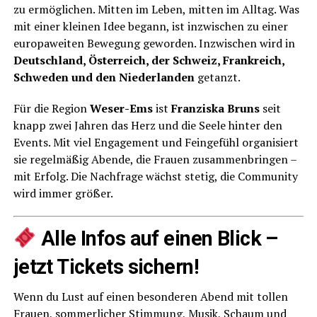
zu ermög­li­chen. Mit­ten im Leben, mit­ten im All­tag. Was
mit einer klei­nen Idee begann, ist inzwi­schen zu einer
euro­pa­wei­ten Bewe­gung gewor­den. Inzwi­schen wird in
Deutsch­land, Öster­reich, der Schweiz, Frank­reich,
Schwe­den und den Nie­der­lan­den
getanzt.
Für die Regi­on
Weser-Ems
ist
Fran­zis­ka Bruns
seit
knapp zwei Jah­ren das Herz und die See­le hin­ter den
Events. Mit viel Enga­ge­ment und Fein­ge­fühl orga­ni­siert
sie regel­mä­ßig Aben­de, die Frau­en zusam­men­brin­gen –
mit Erfolg. Die Nach­fra­ge wächst ste­tig, die Com­mu­ni­ty
wird immer größer.
Alle Infos auf einen Blick –
jetzt Tickets sichern!
Wenn du Lust auf einen beson­de­ren Abend mit tol­len
Frau­en, som­mer­li­cher Stim­mung, Musik, Schaum und