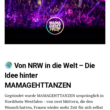
Von NRW in die Welt – Die
Idee hin­ter
MAMAGEHTTANZEN
Gegrün­det wur­de MAMAGEHTTANZEN ursprüng­lich in
Nord­rhein-West­fa­len – von zwei Müt­tern, die den
Wunsch hat­ten, Frau­en wie­der mehr Zeit für sich selbst