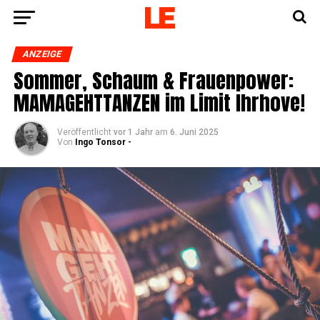
ANZEIGE
Som­mer, Schaum & Frau­en­power:
MAMAGEHTTANZEN im Limit Ihrhove!
Veröffentlicht
vor 1 Jahr
am
6. Juni 2025
Von
Ingo Tonsor -