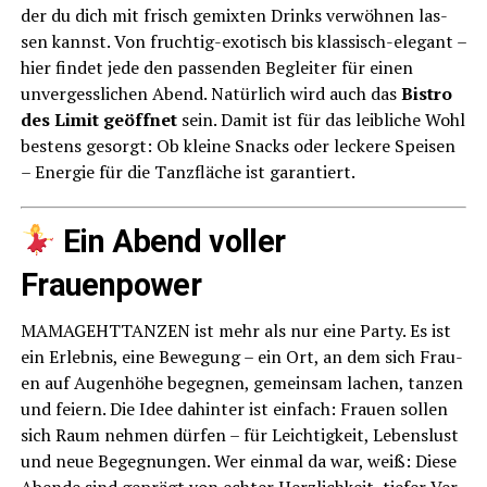
der du dich mit frisch gemix­ten Drinks ver­wöh­nen las­
sen kannst. Von fruch­tig-exo­tisch bis klas­sisch-ele­gant –
hier fin­det jede den pas­sen­den Beglei­ter für einen
unver­gess­li­chen Abend. Natür­lich wird auch das
Bis­tro
des Limit geöff­net
sein. Damit ist für das leib­li­che Wohl
bes­tens gesorgt: Ob klei­ne Snacks oder lecke­re Spei­sen
– Ener­gie für die Tanz­flä­che ist garantiert.
Ein Abend vol­ler
Frauenpower
MAMAGEHTTANZEN ist mehr als nur eine Par­ty. Es ist
ein Erleb­nis, eine Bewe­gung – ein Ort, an dem sich Frau­
en auf Augen­hö­he begeg­nen, gemein­sam lachen, tan­zen
und fei­ern. Die Idee dahin­ter ist ein­fach: Frau­en sol­len
sich Raum neh­men dür­fen – für Leich­tig­keit, Lebens­lust
und neue Begeg­nun­gen. Wer ein­mal da war, weiß: Die­se
Aben­de sind geprägt von ech­ter Herz­lich­keit, tie­fer Ver­