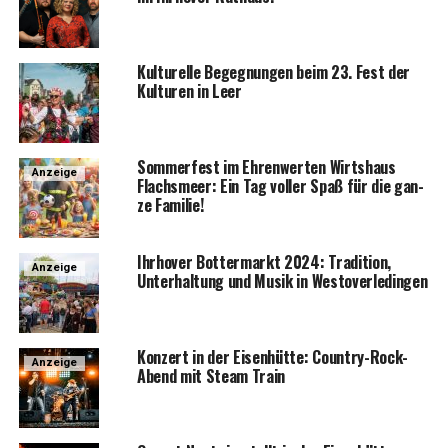
Kul­tu­rel­le Begeg­nun­gen beim 23. Fest der
Kul­tu­ren in Leer
Som­mer­fest im Ehren­wer­ten Wirts­haus
Anzeige
Flachs­meer: Ein Tag vol­ler Spaß für die gan­
ze Familie!
Ihr­ho­ver Bot­ter­markt 2024: Tra­di­ti­on,
Anzeige
Unter­hal­tung und Musik in Westoverledingen
Kon­zert in der Eisen­hüt­te: Coun­try-Rock-
Anzeige
Abend mit Steam Train