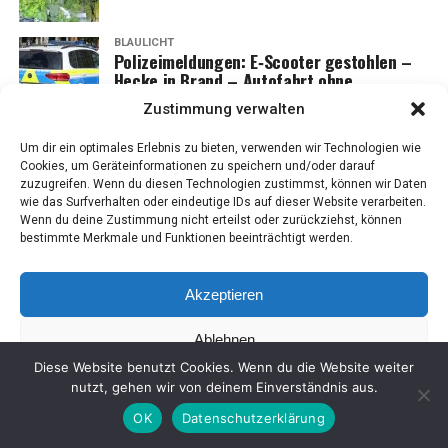
BLAULICHT
Poli­zei­mel­dun­gen: E‑Scooter gestoh­len –
Hecke in Brand – Auto­fahrt ohne
Versicherung
Zustimmung verwalten
ANZEIGE
Um dir ein optimales Erlebnis zu bieten, verwenden wir Technologien wie
Gesund altern – vol­ler Erfolg bei Lesung
Cookies, um Geräteinformationen zu speichern und/oder darauf
mit Hil­ka de Groot in Wes­t­ov­er­le­din­gen |
zuzugreifen. Wenn du diesen Technologien zustimmst, können wir Daten
Nächs­ter Ter­min: 13.06. in Leer
wie das Surfverhalten oder eindeutige IDs auf dieser Website verarbeiten.
Wenn du deine Zustimmung nicht erteilst oder zurückziehst, können
BLAULICHT
bestimmte Merkmale und Funktionen beeinträchtigt werden.
Poli­zei­mel­dun­gen aus dem Land­kreis Leer
– Ein­bruch, Unfall­flucht & Fah­ren ohne
Erlaubnis
Akzeptieren
BLAULICHT
Ablehnen
Poli­zei­be­richt Leer & Rhau­der­fehn: Dro­gen
am Steu­er, Fah­rer­flucht & Unfall mit
Diese Website benutzt Cookies. Wenn du die Website weiter
Verletzten
Einstellungen ansehen
nutzt, gehen wir von deinem Einverständnis aus.
OK
Datenschutzerklärung
ANZEIGE
Coo­kie-Richt­li­nie
Daten­schutz
Impres­sum
SHARE
TWEET
Som­mer, Schaum & Frau­en­power: