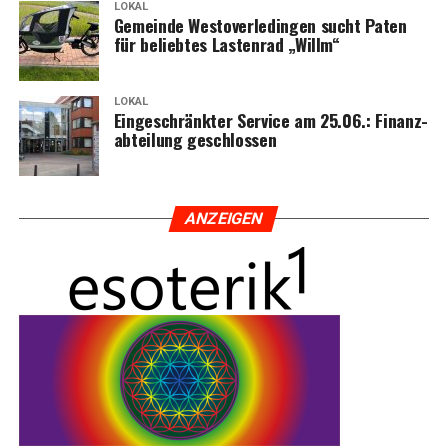
LOKAL
Gemein­de Wes­t­ov­er­le­din­gen sucht Paten
für belieb­tes Las­ten­rad „Willm“
LOKAL
Ein­ge­schränk­ter Ser­vice am 25.06.: Finanz­
ab­tei­lung geschlossen
ANZEI­GEN