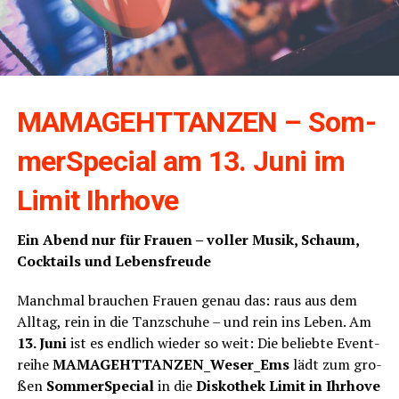
MAMAGEHTTANZEN – Som­
mer­Spe­cial am 13. Juni im
Limit Ihrhove
Ein Abend nur für Frau­en – vol­ler Musik, Schaum,
Cock­tails und Lebensfreude
Manch­mal brau­chen Frau­en genau das: raus aus dem
All­tag, rein in die Tanz­schu­he – und rein ins Leben. Am
13. Juni
ist es end­lich wie­der so weit: Die belieb­te Event­
rei­he
MAMAGEHTTANZEN_Weser_Ems
lädt zum gro­
ßen
Som­mer­Spe­cial
in die
Dis­ko­thek Limit in Ihr­ho­ve