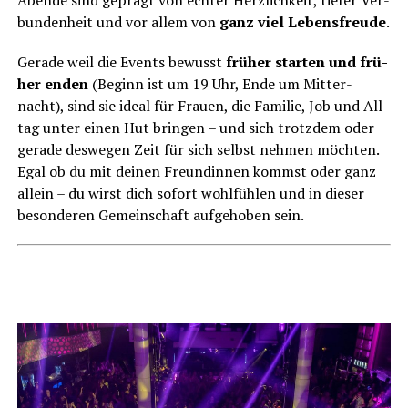
bun­den­heit und vor allem von
ganz viel Lebens­freu­de
.
Gera­de weil die Events bewusst
frü­her star­ten und frü­
her enden
(Beginn ist um 19 Uhr, Ende um Mit­ter­
nacht), sind sie ide­al für Frau­en, die Fami­lie, Job und All­
tag unter einen Hut brin­gen – und sich trotz­dem oder
gera­de des­we­gen Zeit für sich selbst neh­men möch­ten.
Egal ob du mit dei­nen Freun­din­nen kommst oder ganz
allein – du wirst dich sofort wohl­füh­len und in die­ser
beson­de­ren Gemein­schaft auf­ge­ho­ben sein.