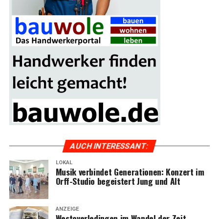
AUCH INTER­ES­SANT:
LOKAL
Musik ver­bin­det Gene­ra­tio­nen: Kon­zert im
Orff-Stu­dio begeis­tert Jung und Alt
ANZEIGE
Wes­t­ov­er­le­din­gen im Wan­del der Zeit –