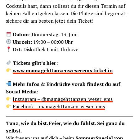
Cock­tails hast, dann soll­test du dir die­sen Ter­min auf
kei­nen Fall ent­ge­hen las­sen. Die Plät­ze sind begrenzt –
siche­re dir am bes­ten jetzt dein Ticket!
Datum:
Don­ners­tag, 13. Juni
Uhr­zeit:
19:00 – 00:00 Uhr
Ort:
Dis­ko­thek Limit, Ihrhove
Tickets gibt’s hier:
www.mamagehttanzenweserems.ticket.io
Mehr Infos & Ein­drü­cke vor­ab fin­dest du auf
Social Media:
Insta­gram – @mamagehttanzen_weser_ems
Face­book – mamagehttanzen_weser_ems
Tanz, wie du bist. Fei­er, wie du fühlst. Sei ganz du
selbst.
Wir freu­en uns auf dich – beim
Som­mer­Spe­cial von