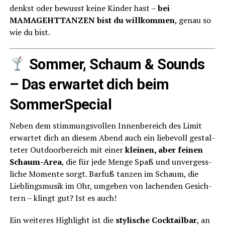
denkst oder bewusst kei­ne Kin­der hast –
bei
MAMAGEHTTANZEN bist du will­kom­men
, genau so
wie du bist.
Som­mer, Schaum & Sounds
– Das erwar­tet dich beim
SommerSpecial
Neben dem stim­mungs­vol­len Innen­be­reich des Limit
erwar­tet dich an die­sem Abend auch ein lie­be­voll gestal­
te­ter Out­door­be­reich mit einer
klei­nen, aber fei­nen
Schaum-Area
, die für jede Men­ge Spaß und unver­gess­
li­che Momen­te sorgt. Bar­fuß tan­zen im Schaum, die
Lieb­lings­mu­sik im Ohr, umge­ben von lachen­den Gesich­
tern – klingt gut? Ist es auch!
Ein wei­te­res High­light ist die
sty­li­sche Cock­tail­bar
, an