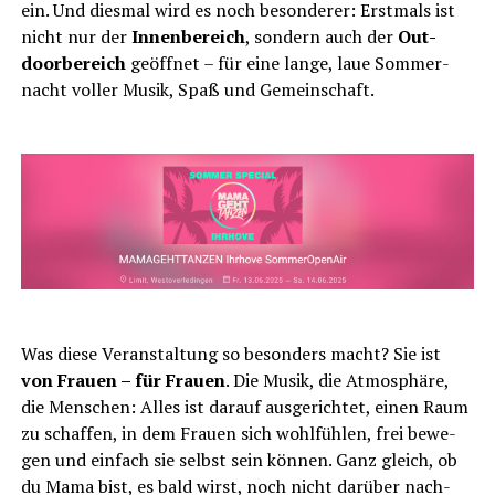
ein. Und dies­mal wird es noch beson­de­rer: Erst­mals ist
nicht nur der
Innen­be­reich
, son­dern auch der
Out­
door­be­reich
geöff­net – für eine lan­ge, laue Som­mer­
nacht vol­ler Musik, Spaß und Gemeinschaft.
Was die­se Ver­an­stal­tung so beson­ders macht? Sie ist
von Frau­en – für Frau­en
. Die Musik, die Atmo­sphä­re,
die Men­schen: Alles ist dar­auf aus­ge­rich­tet, einen Raum
zu schaf­fen, in dem Frau­en sich wohl­füh­len, frei bewe­
gen und ein­fach sie selbst sein kön­nen. Ganz gleich, ob
du Mama bist, es bald wirst, noch nicht dar­über nach­