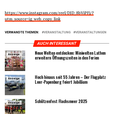
https://www.instagram.com/reel/DJD_8bViPFj/?
utm_source=ig_web_copy_link
VERWANDTE THEMEN:
VERANSTALTUNG
VERANSTALTUNGEN
AUCH INTERESSANT
Neue Wel­ten ent­de­cken: Mini­wel­ten Lathen
Anzeige
erwei­tern Öff­nungs­zei­ten in den Ferien
Hoch hin­aus seit 55 Jah­ren – Der Flug­platz
Anzeige
Leer-Papen­burg fei­ert Jubiläum
Schüt­zen­fest Flachs­meer 2025
Anzeige