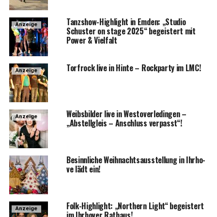
Tanz­show-High­light in Emden: „Stu­dio
Anzeige
Schus­ter on stage 2025“ begeis­tert mit
Power & Vielfalt
Torf­rock live in Hin­te – Rock­par­ty im LMC!
Anzeige
Weibs­bil­der live in Wes­t­ov­er­le­din­gen –
Anzeige
„Abstell­gleis – Anschluss verpasst“!
Besinn­li­che Weih­nachts­aus­stel­lung in Ihr­ho­
ve lädt ein!
Folk-High­light: „Nor­t­hern Light“ begeis­tert
Anzeige
im Ihr­ho­ver Rathaus!