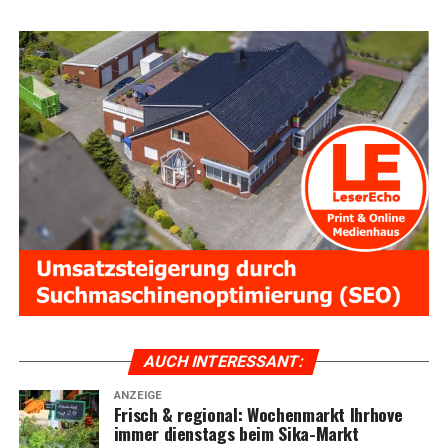
AUCH INTER­ES­SANT:
ANZEIGE
Frisch & regio­nal: Wochen­markt Ihr­ho­ve
immer diens­tags beim Sika-Markt