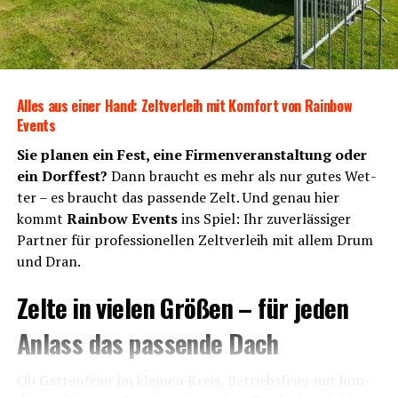
Alles aus einer Hand: Zelt­ver­leih mit Kom­fort von Rain­bow
Events
Sie pla­nen ein Fest, eine Fir­men­ver­an­stal­tung oder
ein Dorf­fest?
Dann braucht es mehr als nur gutes Wet­
ter – es braucht das pas­sen­de Zelt. Und genau hier
kommt
Rain­bow Events
ins Spiel: Ihr zuver­läs­si­ger
Part­ner für pro­fes­sio­nel­len Zelt­ver­leih mit allem Drum
und Dran.
Zel­te in vie­len Grö­ßen – für jeden
Anlass das pas­sen­de Dach
Ob Gar­ten­fei­er im klei­nen Kreis, Betriebs­fei­er mit hun­