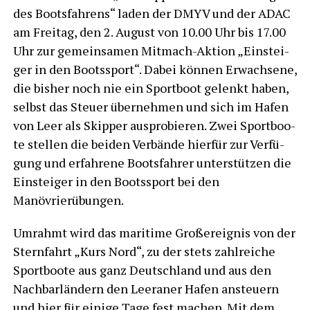
des Boots­fah­rens“ laden der DMYV und der ADAC
am Frei­tag, den 2. August von 10.00 Uhr bis 17.00
Uhr zur gemein­sa­men Mit­mach-Akti­on „Ein­stei­
ger in den Boots­sport“. Dabei kön­nen Erwach­se­ne,
die bis­her noch nie ein Sport­boot gelenkt haben,
selbst das Steu­er über­neh­men und sich im Hafen
von Leer als Skip­per aus­pro­bie­ren. Zwei Sport­boo­
te stel­len die bei­den Ver­bän­de hier­für zur Ver­fü­
gung und erfah­re­ne Boots­fah­rer unter­stüt­zen die
Ein­stei­ger in den Boots­sport bei den
Manövrierübungen.
Umrahmt wird das mari­ti­me Groß­ereig­nis von der
Stern­fahrt „Kurs Nord“, zu der stets zahl­rei­che
Sport­boo­te aus ganz Deutsch­land und aus den
Nach­bar­län­dern den Leera­ner Hafen ansteu­ern
und hier für eini­ge Tage fest machen. Mit dem