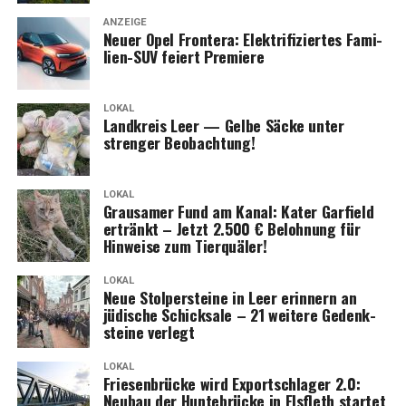
ANZEIGE
Neu­er Opel Fron­te­ra: Elek­tri­fi­zier­tes Fami­
li­en-SUV fei­ert Premiere
LOKAL
Land­kreis Leer — Gel­be Säcke unter
stren­ger Beobachtung!
LOKAL
Grau­sa­mer Fund am Kanal: Kater Gar­field
ertränkt – Jetzt 2.500 € Beloh­nung für
Hin­wei­se zum Tierquäler!
LOKAL
Neue Stol­per­stei­ne in Leer erin­nern an
jüdi­sche Schick­sa­le – 21 wei­te­re Gedenk­
stei­ne verlegt
LOKAL
Frie­sen­brü­cke wird Export­schla­ger 2.0:
Neu­bau der Hun­te­brü­cke in Els­fleth star­tet