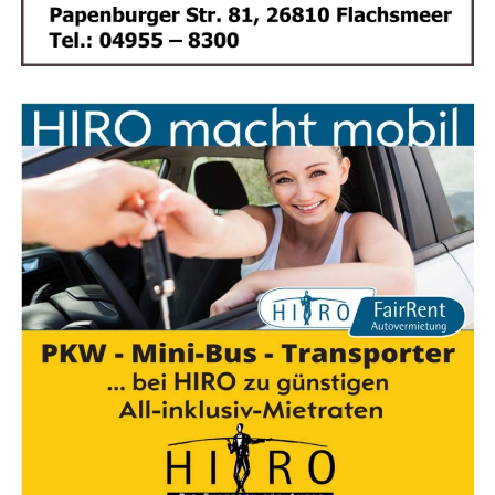
Ob klei­ne Fei­er oder gro­ßes Fir­men­ju­bi­lä­um –
Feenstra’s Friet bringt Street­food-Genuss auf den
Punkt
. Mit hoch­wer­ti­gen Zuta­ten, einem sym­pa­thi­schen
Auf­tritt und ech­ten nie­der­län­di­schen Spe­zia­li­tä­ten ist
die­ser Pom­mes-Stand ein High­light für jede
Veranstaltung.
Jetzt Ter­min sichern und dein Event zum kuli­na­ri­
schen Erfolg machen!