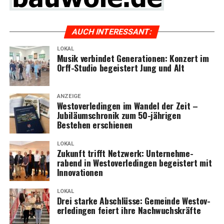
AUCH INTER­ES­SANT:
LOKAL
Musik ver­bin­det Gene­ra­tio­nen: Kon­zert im
Orff-Stu­dio begeis­tert Jung und Alt
ANZEIGE
Wes­t­ov­er­le­din­gen im Wan­del der Zeit –
Jubi­lä­umschro­nik zum 50-jäh­ri­gen
Bestehen erschienen
LOKAL
Zukunft trifft Netz­werk: Unter­neh­me­
rabend in Wes­t­ov­er­le­din­gen begeis­tert mit
Innovationen
LOKAL
Drei star­ke Abschlüs­se: Gemein­de Wes­t­ov­
er­le­din­gen fei­ert ihre Nachwuchskräfte