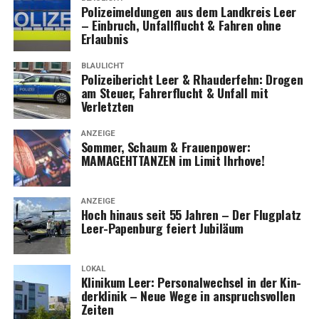
Poli­zei­mel­dun­gen aus dem Land­kreis Leer
– Ein­bruch, Unfall­flucht & Fah­ren ohne
Erlaubnis
BLAULICHT
Poli­zei­be­richt Leer & Rhau­der­fehn: Dro­gen
am Steu­er, Fah­rer­flucht & Unfall mit
Verletzten
ANZEIGE
Som­mer, Schaum & Frau­en­power:
MAMAGEHTTANZEN im Limit Ihrhove!
ANZEIGE
Hoch hin­aus seit 55 Jah­ren – Der Flug­platz
Leer-Papen­burg fei­ert Jubiläum
LOKAL
Kli­ni­kum Leer: Per­so­nal­wech­sel in der Kin­
der­kli­nik – Neue Wege in anspruchs­vol­len
Zeiten