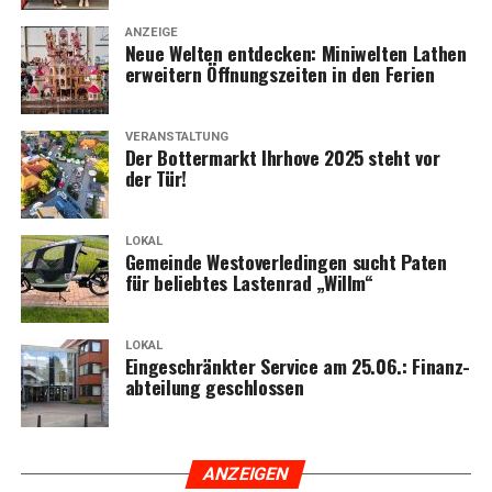
ANZEIGE
Neue Wel­ten ent­de­cken: Mini­wel­ten Lathen
erwei­tern Öff­nungs­zei­ten in den Ferien
VERANSTALTUNG
Der Bot­ter­markt Ihr­ho­ve 2025 steht vor
der Tür!
LOKAL
Gemein­de Wes­t­ov­er­le­din­gen sucht Paten
für belieb­tes Las­ten­rad „Willm“
LOKAL
Ein­ge­schränk­ter Ser­vice am 25.06.: Finanz­
ab­tei­lung geschlossen
ANZEI­GEN