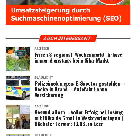
AUCH INTER­ES­SANT:
ANZEIGE
Frisch & regio­nal: Wochen­markt Ihr­ho­ve
immer diens­tags beim Sika-Markt
BLAULICHT
Poli­zei­mel­dun­gen: E‑Scooter gestoh­len –
Hecke in Brand – Auto­fahrt ohne
Versicherung
ANZEIGE
Gesund altern – vol­ler Erfolg bei Lesung
mit Hil­ka de Groot in Wes­t­ov­er­le­din­gen |
Nächs­ter Ter­min: 13.06. in Leer
BLAULICHT