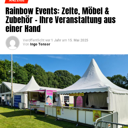
ANZEIGE
Rain­bow Events: Zel­te, Möbel &
Zube­hör – Ihre Ver­an­stal­tung aus
einer Hand
Veröffentlicht
vor 1 Jahr
am
15. Mai 2025
Von
Ingo Tonsor