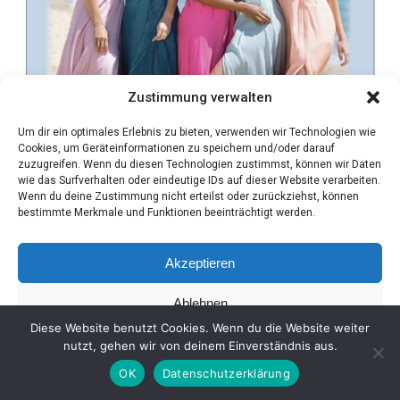
Zustimmung verwalten
Um dir ein optimales Erlebnis zu bieten, verwenden wir Technologien wie
Cookies, um Geräteinformationen zu speichern und/oder darauf
zuzugreifen. Wenn du diesen Technologien zustimmst, können wir Daten
wie das Surfverhalten oder eindeutige IDs auf dieser Website verarbeiten.
Wenn du deine Zustimmung nicht erteilst oder zurückziehst, können
bestimmte Merkmale und Funktionen beeinträchtigt werden.
Akzeptieren
Ablehnen
Diese Website benutzt Cookies. Wenn du die Website weiter
Einstellungen ansehen
nutzt, gehen wir von deinem Einverständnis aus.
OK
Datenschutzerklärung
Coo­kie-Richt­li­nie
Daten­schutz
Impres­sum
SHARE
TWEET