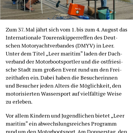
Zum 37.
Mal jährt sich vom 1. bis zum 4. August das
Inter­na­tio­na­le Tou­ren­skip­perref­fen des Deut­
schen Motor­yacht­ver­ban­des (DMYV) in Leer.
Unter dem Titel „Leer mari­tim“ laden der Dach­
ver­band der Motor­bootsport­ler und die ost­frie­si­
sche Stadt zum gro­ßen Event rund um den Frei­
zeit­ha­fen ein. Dabei haben die Besu­che­rin­nen
und Besu­cher jeden Alters die Mög­lich­keit, den
moto­ri­sier­ten Was­ser­sport auf viel­fäl­ti­ge Wei­se
zu erleben.
Vor allem Kin­dern und Jugend­li­chen bie­tet „Leer
mari­tim“ ein abwechs­lungs­rei­ches Pro­gramm
rund um den Motor­boot­sport. Am Don­ners­tag, den