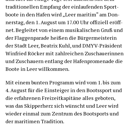
tra­di­tio­nel­len Emp­fang der ein­lau­fen­den Sport­
boo­te in den Hafen wird „Leer mari­tim“ am Don­
ners­tag, den 1. August um 17.00 Uhr offi­zi­ell eröff­
net. Beglei­tet von einem musi­ka­li­schen Gruß und
der Flag­gen­pa­ra­de hei­ßen die Bür­ger­meis­te­rin
der Stadt Leer, Bea­trix Kuhl, und DMYV-Prä­si­dent
Win­fried Röcker mit zahl­rei­chen Zuschaue­rin­nen
und Zuschau­ern ent­lang der Hafen­pro­me­na­de die
Boo­te in Leer willkommen.
Mit einem bun­ten Pro­gramm wird vom 1. bis zum
4. August für die Ein­stei­ger in den Boots­sport und
die erfah­re­nen Frei­zeit­ka­pi­tä­ne alles gebo­ten,
was das Skip­per­herz sich wünscht und Leer wird
wie­der ein­mal zum Zen­trum des Bootsports und
der mari­ti­men Tradition.