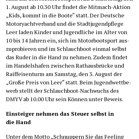
1. August ab 10.30 Uhr fin­det die Mit­mach-Akti­on
„Kids, kommt in die Boo­te“ statt. Der Deut­sche
Motor­yacht­ver­band und die Stadt­ju­gend­pfle­ge
Leer laden Kin­der und Jugend­li­che im Alter von
10 bis 14 Jah­ren ein, sich im Motor­boot­sport aus­
zu­pro­bie­ren und im Schlauch­boot ein­mal selbst
das Ruder in die Hand zu neh­men. Zudem fin­det
im Han­dels­ha­fen zwi­schen Rat­haus­brü­cke und
Raiff­ei­sen­turm am Sams­tag, den 3. August der
„Gro­ße Preis von Leer“ statt. Beim Jugend­wett­be­
werb stellt der Schlauch­boot-Nach­wuchs des
DMYV ab 10.00 Uhr sein Kön­nen unter Beweis.
Ein­stei­ger neh­men das Steu­er selbst in
die Hand
Unter dem Mot­to „Schnup­pern Sie das Fee­ling