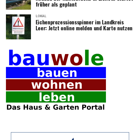
frü­her als geplant
LOKAL
Eichen­pro­zes­si­ons­spin­ner im Land­kreis
Leer: Jetzt online mel­den und Kar­te nutzen