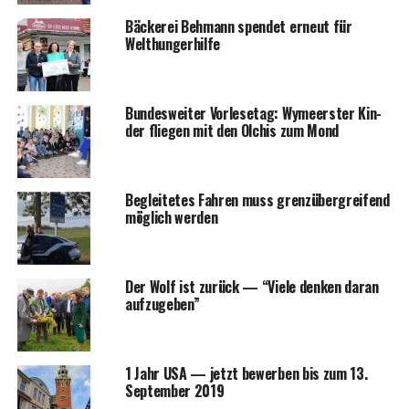
Bäcke­rei Beh­mann spen­det erneut für
Welthungerhilfe
Bun­des­wei­ter Vor­le­se­tag: Wymeers­ter Kin­
der flie­gen mit den Olchis zum Mond
Beglei­te­tes Fah­ren muss grenz­über­grei­fend
mög­lich werden
Der Wolf ist zurück — “Vie­le den­ken dar­an
aufzugeben”
1 Jahr USA — jetzt bewer­ben bis zum 13.
Sep­tem­ber 2019