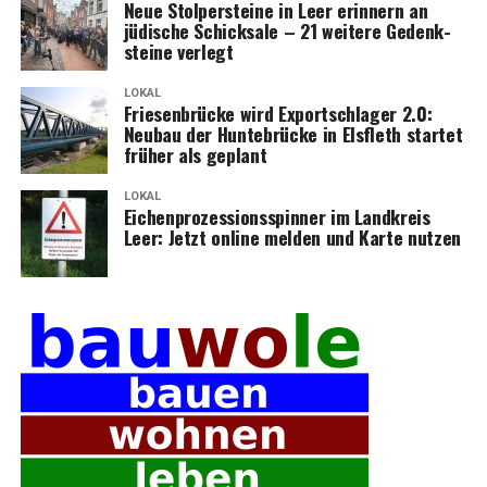
Neue Stol­per­stei­ne in Leer erin­nern an
jüdi­sche Schick­sa­le – 21 wei­te­re Gedenk­
stei­ne verlegt
LOKAL
Frie­sen­brü­cke wird Export­schla­ger 2.0:
Neu­bau der Hun­te­brü­cke in Els­fleth star­tet
frü­her als geplant
LOKAL
Eichen­pro­zes­si­ons­spin­ner im Land­kreis
Leer: Jetzt online mel­den und Kar­te nutzen