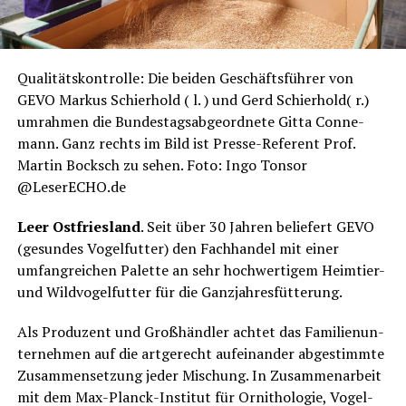
Qua­li­täts­kon­trol­le: Die bei­den Geschäfts­füh­rer von
GEVO Mar­kus Schier­hold ( l. ) und Gerd Schier­hold( r.)
umrah­men die Bun­des­tags­ab­ge­ord­ne­te Git­ta Con­ne­
mann. Ganz rechts im Bild ist Pres­se-Refe­rent Prof.
Mar­tin Bocksch zu sehen. Foto: Ingo Ton­sor
@LeserECHO.de
Leer Ost­fries­land
. Seit über 30 Jah­ren belie­fert GEVO
(gesun­des Vogel­fut­ter) den Fach­han­del mit einer
umfang­rei­chen Palet­te an sehr hoch­wer­ti­gem Heim­tier-
und Wild­vo­gel­fut­ter für die Ganzjahresfütterung.
Als Pro­du­zent und Groß­händ­ler ach­tet das Fami­li­en­un­
ter­neh­men auf die art­ge­recht auf­ein­an­der abge­stimm­te
Zusam­men­set­zung jeder Mischung. In Zusam­men­ar­beit
mit dem Max-Planck-Insti­tut für Orni­tho­lo­gie, Vogel­