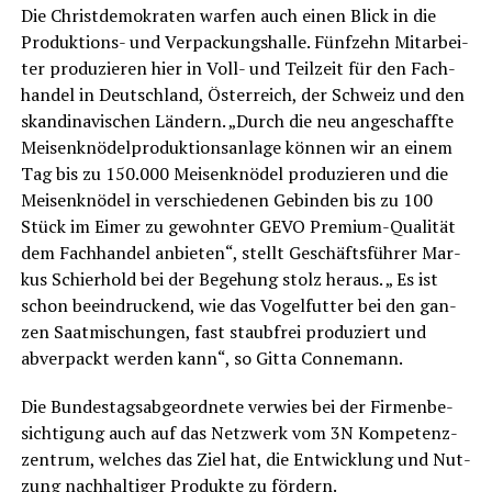
Die Christ­de­mo­kra­ten war­fen auch einen Blick in die
Pro­duk­ti­ons- und Ver­pa­ckungs­hal­le. Fünf­zehn Mit­ar­bei­
ter pro­du­zie­ren hier in Voll- und Teil­zeit für den Fach­
han­del in Deutsch­land, Öster­reich, der Schweiz und den
skan­di­na­vi­schen Län­dern. „Durch die neu ange­schaff­te
Mei­sen­knö­del­pro­duk­ti­ons­an­la­ge kön­nen wir an einem
Tag bis zu 150.000 Mei­sen­knö­del pro­du­zie­ren und die
Mei­sen­knö­del in ver­schie­de­nen Gebin­den bis zu 100
Stück im Eimer zu gewohn­ter GEVO Pre­mi­um-Qua­li­tät
dem Fach­han­del anbie­ten“, stellt Geschäfts­füh­rer Mar­
kus Schier­hold bei der Bege­hung stolz her­aus. „ Es ist
schon beein­dru­ckend, wie das Vogel­fut­ter bei den gan­
zen Saat­mi­schun­gen, fast staub­frei pro­du­ziert und
abver­packt wer­den kann“, so Git­ta Connemann.
Die Bun­des­tags­ab­ge­ord­ne­te ver­wies bei der Fir­men­be­
sich­ti­gung auch auf das Netz­werk vom 3N Kom­pe­tenz­
zen­trum, wel­ches das Ziel hat, die Ent­wick­lung und Nut­
zung nach­hal­ti­ger Pro­duk­te zu fördern.