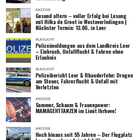
ANZEIGE
Gesund altern – vol­ler Erfolg bei Lesung
mit Hil­ka de Groot in Wes­t­ov­er­le­din­gen |
Nächs­ter Ter­min: 13.06. in Leer
BLAULICHT
Poli­zei­mel­dun­gen aus dem Land­kreis Leer
– Ein­bruch, Unfall­flucht & Fah­ren ohne
Erlaubnis
BLAULICHT
Poli­zei­be­richt Leer & Rhau­der­fehn: Dro­gen
am Steu­er, Fah­rer­flucht & Unfall mit
Verletzten
ANZEIGE
Som­mer, Schaum & Frau­en­power:
MAMAGEHTTANZEN im Limit Ihrhove!
ANZEIGE
Hoch hin­aus seit 55 Jah­ren – Der Flug­platz