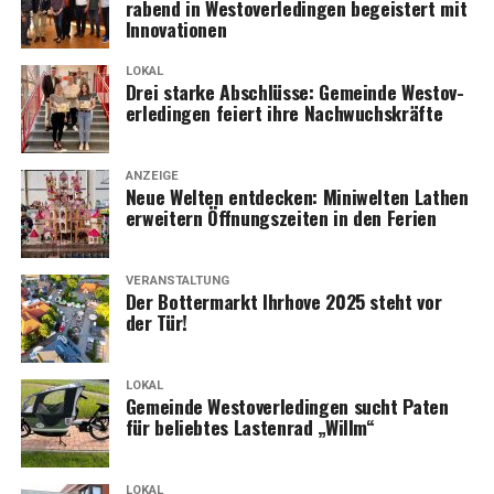
rabend in Wes­t­ov­er­le­din­gen begeis­tert mit
Innovationen
LOKAL
Drei star­ke Abschlüs­se: Gemein­de Wes­t­ov­
er­le­din­gen fei­ert ihre Nachwuchskräfte
ANZEIGE
Neue Wel­ten ent­de­cken: Mini­wel­ten Lathen
erwei­tern Öff­nungs­zei­ten in den Ferien
VERANSTALTUNG
Der Bot­ter­markt Ihr­ho­ve 2025 steht vor
der Tür!
LOKAL
Gemein­de Wes­t­ov­er­le­din­gen sucht Paten
für belieb­tes Las­ten­rad „Willm“
LOKAL