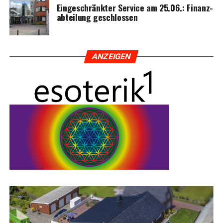
Ein­ge­schränk­ter Ser­vice am 25.06.: Finanz­
ab­tei­lung geschlossen
ANZEI­GEN