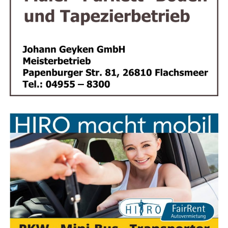
Rain­bow Events – Viel­sei­tig enga­giert. Für jedes
Fest. Für jede Idee.
Fazit: Gol­de­ne Pom­mes für glän­zen­
de Events
Ob klei­ne Fei­er oder gro­ßes Fir­men­ju­bi­lä­um –
Feenstra’s Friet bringt Street­food-Genuss auf den
Punkt
. Mit hoch­wer­ti­gen Zuta­ten, einem sym­pa­thi­schen
Auf­tritt und ech­ten nie­der­län­di­schen Spe­zia­li­tä­ten ist
die­ser Pom­mes-Stand ein High­light für jede
Veranstaltung.
Jetzt Ter­min sichern und dein Event zum kuli­na­ri­
schen Erfolg machen!