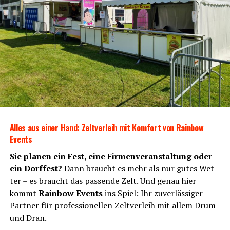
Alles aus einer Hand: Zelt­ver­leih mit Kom­fort von Rain­bow
Events
Sie pla­nen ein Fest, eine Fir­men­ver­an­stal­tung oder
ein Dorf­fest?
Dann braucht es mehr als nur gutes Wet­
ter – es braucht das pas­sen­de Zelt. Und genau hier
kommt
Rain­bow Events
ins Spiel: Ihr zuver­läs­si­ger
Part­ner für pro­fes­sio­nel­len Zelt­ver­leih mit allem Drum
und Dran.