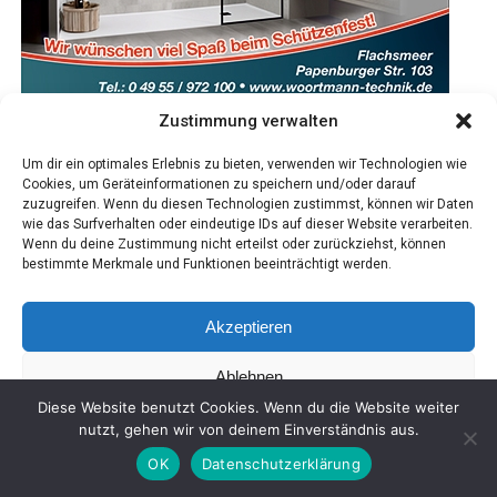
Zustimmung verwalten
Um dir ein optimales Erlebnis zu bieten, verwenden wir Technologien wie
Cookies, um Geräteinformationen zu speichern und/oder darauf
zuzugreifen. Wenn du diesen Technologien zustimmst, können wir Daten
wie das Surfverhalten oder eindeutige IDs auf dieser Website verarbeiten.
Wenn du deine Zustimmung nicht erteilst oder zurückziehst, können
bestimmte Merkmale und Funktionen beeinträchtigt werden.
Akzeptieren
Ablehnen
Diese Website benutzt Cookies. Wenn du die Website weiter
Einstellungen ansehen
nutzt, gehen wir von deinem Einverständnis aus.
OK
Datenschutzerklärung
Coo­kie-Richt­li­nie
Daten­schutz
Impres­sum
SHARE
TWEET