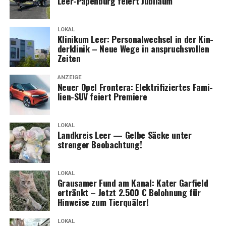
Leer-Papen­burg fei­ert Jubiläum
LOKAL
Kli­ni­kum Leer: Per­so­nal­wech­sel in der Kin­
der­kli­nik – Neue Wege in anspruchs­vol­len
Zeiten
ANZEIGE
Neu­er Opel Fron­te­ra: Elek­tri­fi­zier­tes Fami­
li­en-SUV fei­ert Premiere
LOKAL
Land­kreis Leer — Gel­be Säcke unter
stren­ger Beobachtung!
LOKAL
Grau­sa­mer Fund am Kanal: Kater Gar­field
ertränkt – Jetzt 2.500 € Beloh­nung für
Hin­wei­se zum Tierquäler!
LOKAL