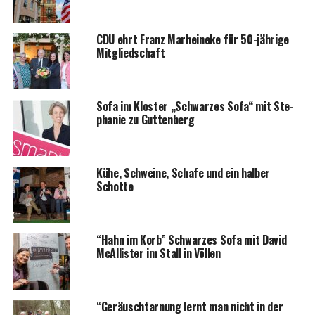
CDU ehrt Franz Mar­hei­ne­ke für 50-jäh­ri­ge
Mitgliedschaft
Sofa im Klos­ter „Schwar­zes Sofa“ mit Ste­
pha­nie zu Guttenberg
Kühe, Schwei­ne, Scha­fe und ein hal­ber
Schotte
“Hahn im Korb” Schwar­zes Sofa mit David
McAl­lis­ter im Stall in Völlen
“Geräusch­tar­nung lernt man nicht in der