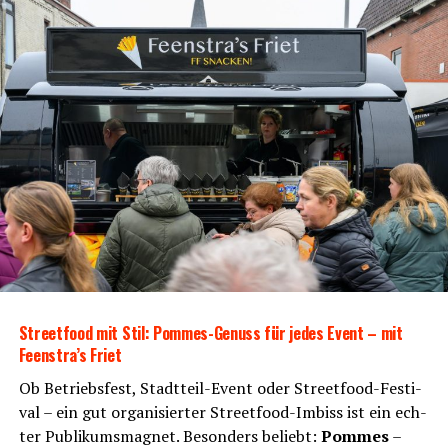
Rain­bow Events – Ihr Event Pla­ner in Ost­fries­land für
unver­gess­li­che Geschäftsveranstaltungen
Unser Zeltverleih-Angebot:
Zel­te in ver­schie­de­nen Grö­ßen und
Ausführungen
Soli­der
Zelt­bo­den aus Kunst­stoff
– ab 1 m²
verlegbar
Street­food mit Stil: Pom­mes-Genuss für jedes Event – mit
Feenstra’s Friet
Robus­te
18 mm star­ke Klick-Ele­men­te
für
Ob Betriebs­fest, Stadt­teil-Event oder Street­food-Fes­ti­
schnel­len Aufbau
val – ein gut orga­ni­sier­ter Street­food-Imbiss ist ein ech­
ter Publi­kums­ma­gnet. Beson­ders beliebt:
Pom­mes
–