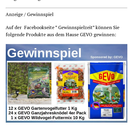
Anzei­ge / Gewinnspiel
Auf der Face­book­sei­te ” Gewinn­spiel­zeit” kön­nen Sie
fol­gen­de Pro­duk­te aus dem Hau­se GEVO gewinnen: