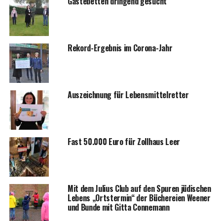
Gäs­te­bet­ten drin­gend gesucht
Rekord-Ergeb­nis im Corona-Jahr
Aus­zeich­nung für Lebensmittelretter
Fast 50.000 Euro für Zoll­haus Leer
Mit dem Juli­us Club auf den Spu­ren jüdi­schen
Lebens „Orts­ter­min“ der Büche­rei­en Wee­ner
und Bun­de mit Git­ta Connemann