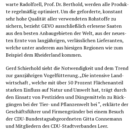
war­te Radolf­zell, Prof. Dr. Bert­hold, wer­den alle Pro­duk­
te regel­mä­ßig opti­miert. Um die gefor­der­te, kon­stant
sehr hohe Qua­li­tät aller ver­wen­de­ten Roh­stof­fe zu
sichern, bezieht GEVO aus­schließ­lich erle­se­ne Saa­ten
aus den bes­ten Anbau­ge­bie­ten der Welt, aus der neu­es­
ten Ern­te von lang­jäh­ri­gen, ver­läss­li­chen Lie­fe­ran­ten,
wel­che unter ande­rem aus hie­si­gen Regio­nen wie zum
Bei­spiel dem Rhei­der­land kommen.
Gerd Schier­hold sieht die Not­wen­dig­keit und dem Trend
zur ganz­jäh­ri­gen Vogel­füt­te­rung. „Die inten­si­ve Land­
wirt­schaft , wel­che mit über 50 Pro­zent Flä­chen­an­teil
star­ken Ein­fluss auf Natur und Umwelt hat, trägt durch
den Ein­satz von Pes­ti­zi­den und Dün­ge­mit­teln zu Rück­
gän­gen bei der Tier- und Pflan­zen­welt bei “, erklär­te der
Geschäfts­füh­rer und Fir­men­grün­der bei einem Besuch
der CDU-Bun­des­tags­ab­ge­ord­ne­ten Git­ta Con­ne­mann
und Mit­glie­dern des CDU-Stadt­ver­ban­des Leer.