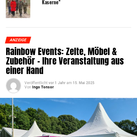
Kaserne”
ANZEIGE
Rain­bow Events: Zel­te, Möbel &
Zube­hör – Ihre Ver­an­stal­tung aus
einer Hand
Veröffentlicht
vor 1 Jahr
am
15. Mai 2025
Von
Ingo Tonsor