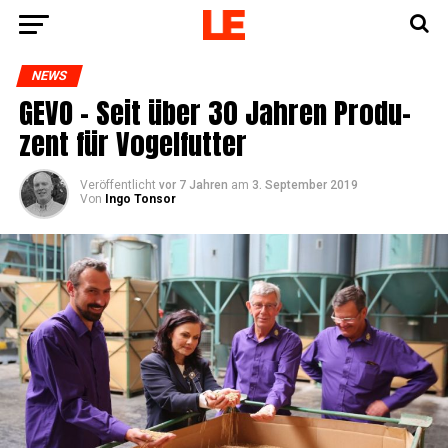
NEWS
GEVO – Seit über 30 Jah­ren Pro­du­
zent für Vogelfutter
Veröffentlicht
vor 7 Jahren
am
3. September 2019
Von
Ingo Tonsor