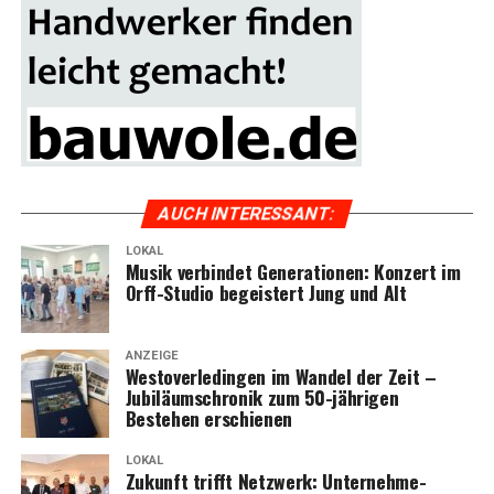
AUCH INTER­ES­SANT:
LOKAL
Musik ver­bin­det Gene­ra­tio­nen: Kon­zert im
Orff-Stu­dio begeis­tert Jung und Alt
ANZEIGE
Wes­t­ov­er­le­din­gen im Wan­del der Zeit –
Jubi­lä­umschro­nik zum 50-jäh­ri­gen
Bestehen erschienen
LOKAL
Zukunft trifft Netz­werk: Unter­neh­me­