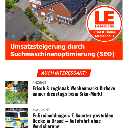
AUCH INTER­ES­SANT:
ANZEIGE
Frisch & regio­nal: Wochen­markt Ihr­ho­ve
immer diens­tags beim Sika-Markt
BLAULICHT
Poli­zei­mel­dun­gen: E‑Scooter gestoh­len –
Hecke in Brand – Auto­fahrt ohne
Versicherung