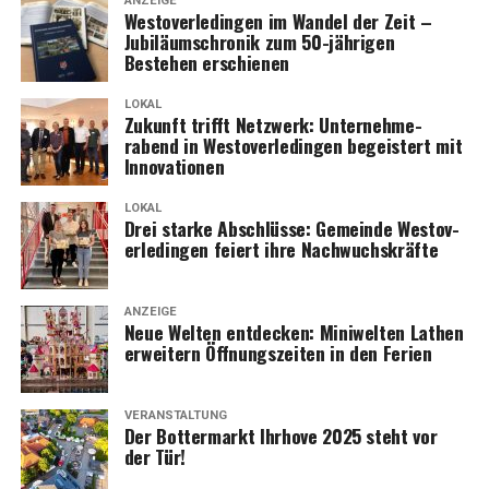
ANZEIGE
Wes­t­ov­er­le­din­gen im Wan­del der Zeit –
Jubi­lä­umschro­nik zum 50-jäh­ri­gen
Bestehen erschienen
LOKAL
Zukunft trifft Netz­werk: Unter­neh­me­
rabend in Wes­t­ov­er­le­din­gen begeis­tert mit
Innovationen
LOKAL
Drei star­ke Abschlüs­se: Gemein­de Wes­t­ov­
er­le­din­gen fei­ert ihre Nachwuchskräfte
ANZEIGE
Neue Wel­ten ent­de­cken: Mini­wel­ten Lathen
erwei­tern Öff­nungs­zei­ten in den Ferien
VERANSTALTUNG
Der Bot­ter­markt Ihr­ho­ve 2025 steht vor
der Tür!