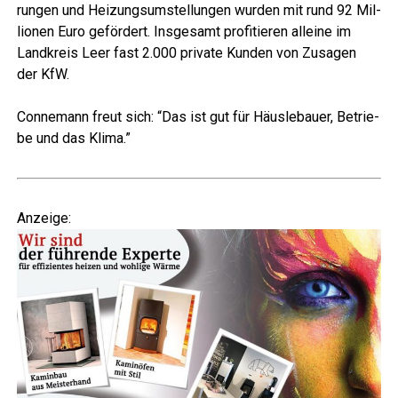
run­gen und Hei­zungs­um­stel­lun­gen wur­den mit rund 92 Mil­
lio­nen Euro geför­dert. Ins­ge­samt pro­fi­tie­ren allei­ne im
Land­kreis Leer fast 2.000 pri­va­te Kun­den von Zusa­gen
der KfW.
Con­ne­mann freut sich: “Das ist gut für Häus­le­bau­er, Betrie­
be und das Klima.”
Anzei­ge: