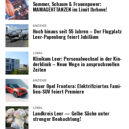
Som­mer, Schaum & Frau­en­power:
MAMAGEHTTANZEN im Limit Ihrhove!
ANZEIGE
Hoch hin­aus seit 55 Jah­ren – Der Flug­platz
Leer-Papen­burg fei­ert Jubiläum
LOKAL
Kli­ni­kum Leer: Per­so­nal­wech­sel in der Kin­
der­kli­nik – Neue Wege in anspruchs­vol­len
Zeiten
ANZEIGE
Neu­er Opel Fron­te­ra: Elek­tri­fi­zier­tes Fami­
li­en-SUV fei­ert Premiere
LOKAL
Land­kreis Leer — Gel­be Säcke unter
stren­ger Beobachtung!