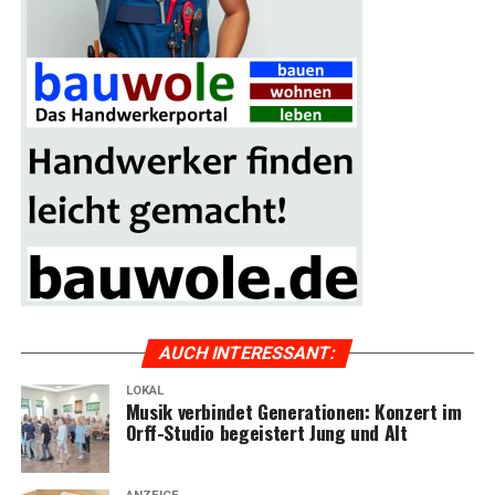
AUCH INTER­ES­SANT:
LOKAL
Musik ver­bin­det Gene­ra­tio­nen: Kon­zert im
Orff-Stu­dio begeis­tert Jung und Alt