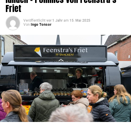
Friet
Veröffentlicht
vor 1 Jahr
am
15. Mai 2025
Von
Ingo Tonsor
Rain­bow Events – Ihr Event Pla­ner in Ost­fries­land für
unver­gess­li­che Geschäftsveranstaltungen
Unser Zeltverleih-Angebot:
Zel­te in ver­schie­de­nen Grö­ßen und
Ausführungen
Soli­der
Zelt­bo­den aus Kunst­stoff
– ab 1 m²