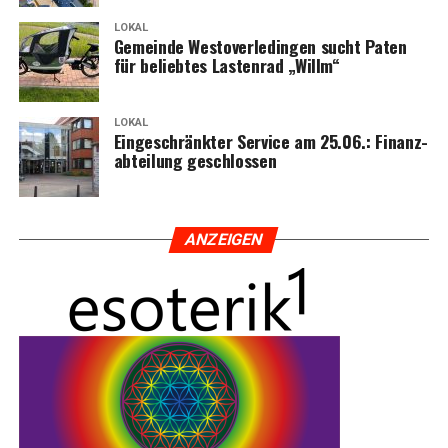
LOKAL
Gemein­de Wes­t­ov­er­le­din­gen sucht Paten
für belieb­tes Las­ten­rad „Willm“
LOKAL
Ein­ge­schränk­ter Ser­vice am 25.06.: Finanz­
ab­tei­lung geschlossen
ANZEI­GEN