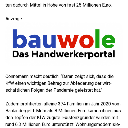
ten dadurch Mit­tel in Höhe von fast 25 Mil­lio­nen Euro.
Anzei­ge:
Con­ne­mann macht deut­lich: “Dar­an zeigt sich, dass die
KfW einen wich­ti­gen Bei­trag zur Abfe­de­rung der wirt­
schaft­li­chen Fol­gen der Pan­de­mie geleis­tet hat.”
Zudem pro­fi­tier­ten allei­ne 374 Fami­li­en im Jahr 2020 vom
Bau­kin­der­geld: Mehr als 8 Mil­lio­nen Euro kamen ihnen aus
den Töp­fen der KfW zugu­te. Exis­tenz­grün­der wur­den mit
rund 6,3 Mil­lio­nen Euro unter­stützt. Woh­nungs­mo­der­ni­sie­