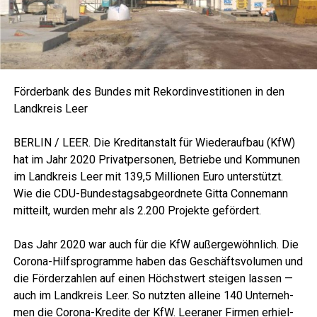
För­der­bank des Bun­des mit Rekord­in­ves­ti­tio­nen in den
Land­kreis Leer
BERLIN / LEER. Die Kre­dit­an­stalt für Wie­der­auf­bau (KfW)
hat im Jahr 2020 Pri­vat­per­so­nen, Betrie­be und Kom­mu­nen
im Land­kreis Leer mit 139,5 Mil­lio­nen Euro unter­stützt.
Wie die CDU-Bun­des­tags­ab­ge­ord­ne­te Git­ta Con­ne­mann
mit­teilt, wur­den mehr als 2.200 Pro­jek­te gefördert.
Das Jahr 2020 war auch für die KfW außer­ge­wöhn­lich. Die
Coro­na-Hilfs­pro­gram­me haben das Geschäfts­vo­lu­men und
die För­der­zah­len auf einen Höchst­wert stei­gen las­sen —
auch im Land­kreis Leer. So nutz­ten allei­ne 140 Unter­neh­
men die Coro­na-Kre­di­te der KfW. Leera­ner Fir­men erhiel­