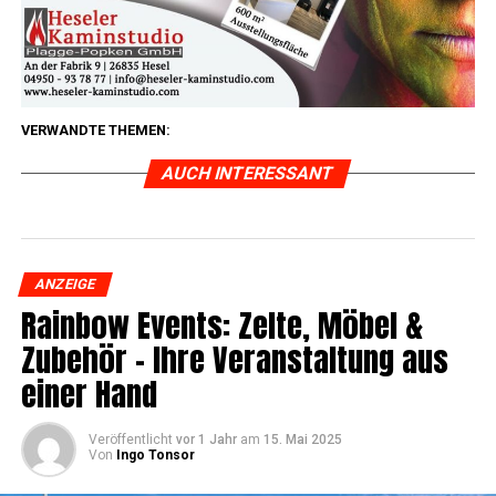
VERWANDTE THEMEN:
AUCH INTERESSANT
ANZEIGE
Rain­bow Events: Zel­te, Möbel &
Zube­hör – Ihre Ver­an­stal­tung aus
einer Hand
Veröffentlicht
vor 1 Jahr
am
15. Mai 2025
Von
Ingo Tonsor