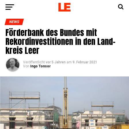
NEWS
För­der­bank des Bun­des mit
Rekord­in­ves­ti­tio­nen in den Land­
kreis Leer
Veröffentlicht
vor 5 Jahren
am
9. Februar 2021
Von
Ingo Tonsor