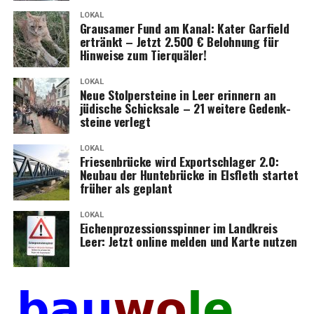
LOKAL
Grau­sa­mer Fund am Kanal: Kater Gar­field
ertränkt – Jetzt 2.500 € Beloh­nung für
Hin­wei­se zum Tierquäler!
LOKAL
Neue Stol­per­stei­ne in Leer erin­nern an
jüdi­sche Schick­sa­le – 21 wei­te­re Gedenk­
stei­ne verlegt
LOKAL
Frie­sen­brü­cke wird Export­schla­ger 2.0:
Neu­bau der Hun­te­brü­cke in Els­fleth star­tet
frü­her als geplant
LOKAL
Eichen­pro­zes­si­ons­spin­ner im Land­kreis
Leer: Jetzt online mel­den und Kar­te nutzen