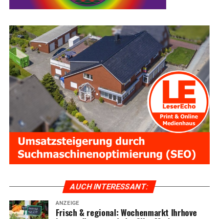
AUCH INTER­ES­SANT:
ANZEIGE
Frisch & regio­nal: Wochen­markt Ihr­ho­ve