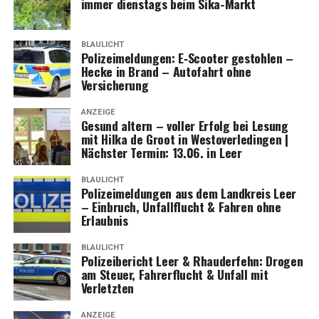
immer diens­tags beim Sika-Markt
BLAULICHT
Poli­zei­mel­dun­gen: E‑Scooter gestoh­len –
Hecke in Brand – Auto­fahrt ohne
Versicherung
ANZEIGE
Gesund altern – vol­ler Erfolg bei Lesung
mit Hil­ka de Groot in Wes­t­ov­er­le­din­gen |
Nächs­ter Ter­min: 13.06. in Leer
BLAULICHT
Poli­zei­mel­dun­gen aus dem Land­kreis Leer
– Ein­bruch, Unfall­flucht & Fah­ren ohne
Erlaubnis
BLAULICHT
Poli­zei­be­richt Leer & Rhau­der­fehn: Dro­gen
am Steu­er, Fah­rer­flucht & Unfall mit
Verletzten
ANZEIGE