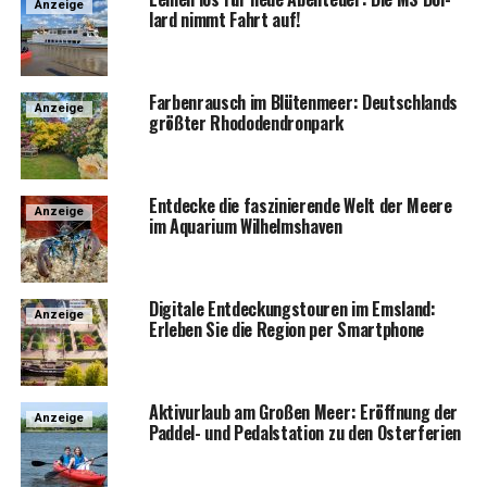
Anzeige
lard nimmt Fahrt auf!
Far­ben­rausch im Blü­ten­meer: Deutsch­lands
Anzeige
größ­ter Rhododendronpark
Ent­de­cke die fas­zi­nie­ren­de Welt der Mee­re
Anzeige
im Aqua­ri­um Wilhelmshaven
Digi­ta­le Ent­de­ckungs­tou­ren im Ems­land:
Anzeige
Erle­ben Sie die Regi­on per Smartphone
Aktiv­ur­laub am Gro­ßen Meer: Eröff­nung der
Anzeige
Pad­del- und Pedal­sta­ti­on zu den Osterferien