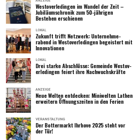
ANZEIGE
Wes­t­ov­er­le­din­gen im Wan­del der Zeit –
Jubi­lä­umschro­nik zum 50-jäh­ri­gen
Bestehen erschienen
LOKAL
Zukunft trifft Netz­werk: Unter­neh­me­
rabend in Wes­t­ov­er­le­din­gen begeis­tert mit
Innovationen
LOKAL
Drei star­ke Abschlüs­se: Gemein­de Wes­t­ov­
er­le­din­gen fei­ert ihre Nachwuchskräfte
ANZEIGE
Neue Wel­ten ent­de­cken: Mini­wel­ten Lathen
erwei­tern Öff­nungs­zei­ten in den Ferien
VERANSTALTUNG
Der Bot­ter­markt Ihr­ho­ve 2025 steht vor
der Tür!