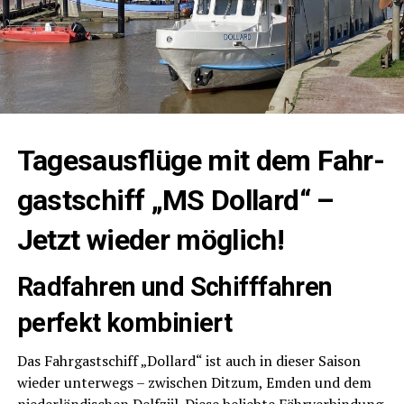
Tages­aus­flü­ge mit dem Fahr­
gast­schiff „MS Dol­lard“ –
Jetzt wie­der möglich!
Rad­fah­ren und Schiff­fah­ren
per­fekt kombiniert
Das Fahr­gast­schiff „Dol­lard“ ist auch in die­ser Sai­son
wie­der unter­wegs – zwi­schen Ditz­um, Emden und dem