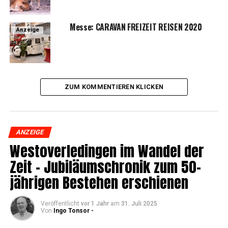
Mes­se: CARAVAN FREIZEIT REISEN 2020
Anzeige
ZUM KOMMENTIEREN KLICKEN
ANZEIGE
Wes­t­ov­er­le­din­gen im Wan­del der
Zeit – Jubi­lä­umschro­nik zum 50-
jäh­ri­gen Bestehen erschienen
Veröffentlicht
vor 1 Jahr
am
31. Juli 2025
Von
Ingo Tonsor -