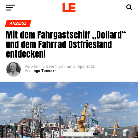
ANZEIGE
Mit dem Fahr­gast­schiff „Dol­lard“
und dem Fahr­rad Ost­fries­land
entdecken!
Veröffentlicht
vor 1 Jahr
am
5. April 2025
Von
Ingo Tonsor -