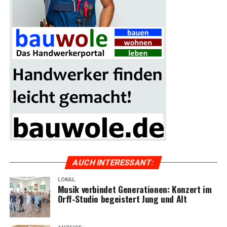
AUCH INTER­ES­SANT:
LOKAL
Musik ver­bin­det Gene­ra­tio­nen: Kon­zert im
Orff-Stu­dio begeis­tert Jung und Alt