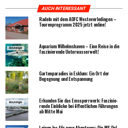
AUCH INTERESSANT
Radeln mit dem ADFC Wes­t­ov­er­le­din­gen –
Tou­ren­pro­gramm 2025 jetzt online!
Aqua­ri­um Wil­helms­ha­ven – Eine Rei­se in die
Anzeige
fas­zi­nie­ren­de Unterwasserwelt!
Gar­ten­pa­ra­dies in Esklum: Ein Ort der
Begeg­nung und Entspannung
Erkun­den Sie das Ems­sperr­werk: Fas­zi­nie­
Anzeige
ren­de Ein­bli­cke bei öffent­li­chen Füh­run­gen
ab Mit­te Mai
Lei­nen los für neue Aben­teu­er: Die MS Dol­