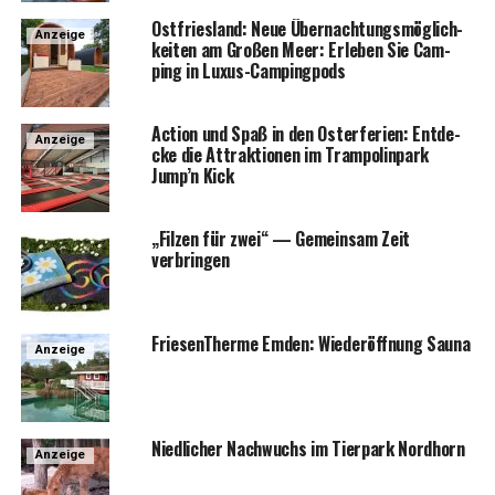
Ost­fries­land: Neue Über­nach­tungs­mög­lich­
Anzeige
kei­ten am Gro­ßen Meer: Erle­ben Sie Cam­
ping in Luxus-Campingpods
Action und Spaß in den Oster­fe­ri­en: Ent­de­
Anzeige
cke die Attrak­tio­nen im Tram­po­lin­park
Jump’n Kick
„Fil­zen für zwei“ — Gemein­sam Zeit
verbringen
Frie­sen­Ther­me Emden: Wie­der­öff­nung Sauna
Anzeige
Nied­li­cher Nach­wuchs im Tier­park Nordhorn
Anzeige