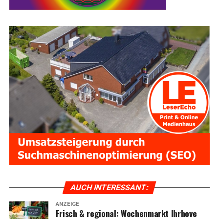
AUCH INTER­ES­SANT:
ANZEIGE
Frisch & regio­nal: Wochen­markt Ihr­ho­ve