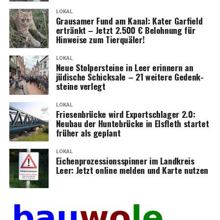
LOKAL
Grau­sa­mer Fund am Kanal: Kater Gar­field
ertränkt – Jetzt 2.500 € Beloh­nung für
Hin­wei­se zum Tierquäler!
LOKAL
Neue Stol­per­stei­ne in Leer erin­nern an
jüdi­sche Schick­sa­le – 21 wei­te­re Gedenk­
stei­ne verlegt
LOKAL
Frie­sen­brü­cke wird Export­schla­ger 2.0:
Neu­bau der Hun­te­brü­cke in Els­fleth star­tet
frü­her als geplant
LOKAL
Eichen­pro­zes­si­ons­spin­ner im Land­kreis
Leer: Jetzt online mel­den und Kar­te nutzen