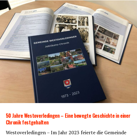
50 Jah­re Wes­t­ov­er­le­din­gen – Eine beweg­te Geschich­te in einer
Chro­nik festgehalten
Wes­t­ov­er­le­din­gen – Im Jahr 2023 fei­er­te die Gemein­de