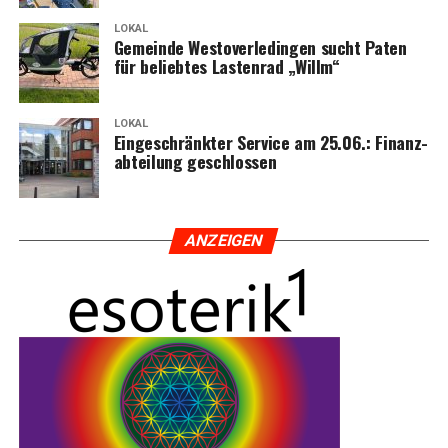
LOKAL
Gemein­de Wes­t­ov­er­le­din­gen sucht Paten
für belieb­tes Las­ten­rad „Willm“
LOKAL
Ein­ge­schränk­ter Ser­vice am 25.06.: Finanz­
ab­tei­lung geschlossen
ANZEI­GEN