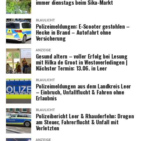
immer diens­tags beim Sika-Markt
BLAULICHT
Poli­zei­mel­dun­gen: E‑Scooter gestoh­len –
Hecke in Brand – Auto­fahrt ohne
Versicherung
ANZEIGE
Gesund altern – vol­ler Erfolg bei Lesung
mit Hil­ka de Groot in Wes­t­ov­er­le­din­gen |
Nächs­ter Ter­min: 13.06. in Leer
BLAULICHT
Poli­zei­mel­dun­gen aus dem Land­kreis Leer
– Ein­bruch, Unfall­flucht & Fah­ren ohne
Erlaubnis
BLAULICHT
Poli­zei­be­richt Leer & Rhau­der­fehn: Dro­gen
am Steu­er, Fah­rer­flucht & Unfall mit
Verletzten
ANZEIGE