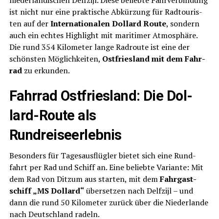
nie­der­län­di­schen Delf­zi­jl. Die­se belieb­te Fähr­ver­bin­dung
ist nicht nur eine prak­ti­sche Abkür­zung für Rad­tou­ris­
ten auf der
Inter­na­tio­na­len Dol­lard Rou­te
, son­dern
auch ein ech­tes High­light mit mari­ti­mer Atmo­sphä­re.
Die rund 354 Kilo­me­ter lan­ge Rad­rou­te ist eine der
schöns­ten Mög­lich­kei­ten,
Ost­fries­land mit dem Fahr­
rad
zu erkunden.
Fahr­rad Ost­fries­land: Die Dol­
lard-Rou­te als
Rundreiseerlebnis
Beson­ders für Tages­aus­flüg­ler bie­tet sich eine Rund­
fahrt per Rad und Schiff an. Eine belieb­te Vari­an­te: Mit
dem Rad von Ditz­um aus star­ten, mit dem
Fahr­gast­
schiff „MS Dol­lard“
über­set­zen nach Delf­zi­jl – und
dann die rund 50 Kilo­me­ter zurück über die Nie­der­lan­de
nach Deutsch­land radeln.