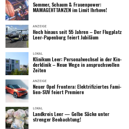
Som­mer, Schaum & Frau­en­power:
MAMAGEHTTANZEN im Limit Ihrhove!
ANZEIGE
Hoch hin­aus seit 55 Jah­ren – Der Flug­platz
Leer-Papen­burg fei­ert Jubiläum
LOKAL
Kli­ni­kum Leer: Per­so­nal­wech­sel in der Kin­
der­kli­nik – Neue Wege in anspruchs­vol­len
Zeiten
ANZEIGE
Neu­er Opel Fron­te­ra: Elek­tri­fi­zier­tes Fami­
li­en-SUV fei­ert Premiere
LOKAL
Land­kreis Leer — Gel­be Säcke unter
stren­ger Beobachtung!