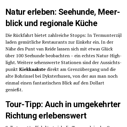
Natur erle­ben: See­hun­de, Meer­
blick und regio­na­le Küche
Die Rück­fahrt bie­tet zahl­rei­che Stopps: In Ter­mun­ter­zi­jl
laden gemüt­li­che Restau­rants zur Ein­kehr ein. In der
Nähe des Punt van Rei­de las­sen sich mit etwas Glück
über 100 See­hun­de beob­ach­ten – ein ech­tes Natur-High­
light. Wei­te­re sehens­wer­te Sta­tio­nen sind der Aus­sichts­
punkt
Kiek­kaaks­te
direkt am Grenz­über­gang und die
alte Bohr­in­sel bei Dyks­ter­husen, von der aus man noch
ein­mal einen fan­tas­ti­schen Blick auf den Dol­lart
genießt.
Tour-Tipp: Auch in umge­kehr­ter
Rich­tung erlebenswert